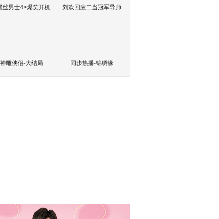
屌丝男士4>爆笑开机
刘欢回应二当冠军导师
神雕侠侣-大结局
同步热播-锦绣缘