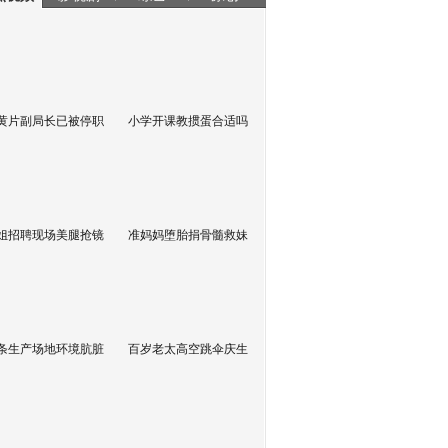
黄片副局长已被停职
小学开课教掼蛋合适吗
姐招聘现场美腿抢镜
准妈妈堕胎捐骨髓救妹
条生产场地环境肮脏
百岁老太高空跳伞庆生