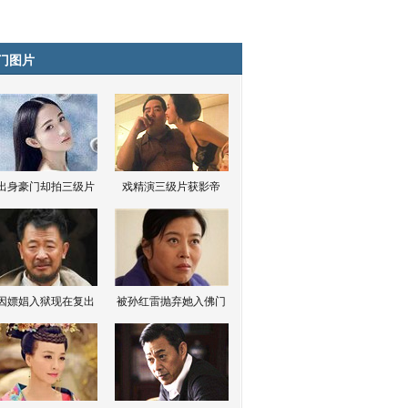
门图片
出身豪门却拍三级片
戏精演三级片获影帝
因嫖娼入狱现在复出
被孙红雷抛弃她入佛门