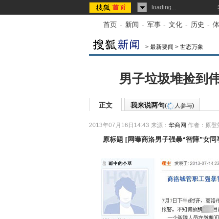
loading...
首页
-
新闻
-
军事
-
文化
-
历史
-
>
最新要闻
>
世态万象
男子垃圾堆捡到伟
正文
我来说两句
(
人参与)
2013年07月16日14:43
来源：
华商网
作者：原登
原标题
[
网曝商洛男子强暴“智障”女同