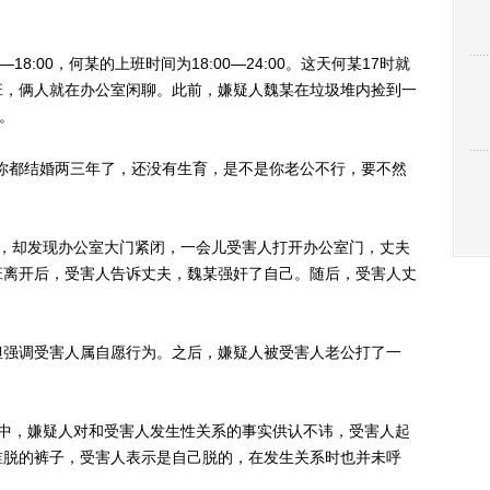
8:00，何某的上班时间为18:00—24:00。这天何某17时就
班，俩人就在办公室闲聊。此前，嫌疑人魏某在垃圾堆内捡到一
。
都结婚两三年了，还没有生育，是不是你老公不行，要不然
。
却发现办公室大门紧闭，一会儿受害人打开办公室门，丈夫
班离开后，受害人告诉丈夫，魏某强奸了自己。随后，受害人丈
强调受害人属自愿行为。之后，嫌疑人被受害人老公打了一
，嫌疑人对和受害人发生性关系的事实供认不讳，受害人起
谁脱的裤子，受害人表示是自己脱的，在发生关系时也并未呼