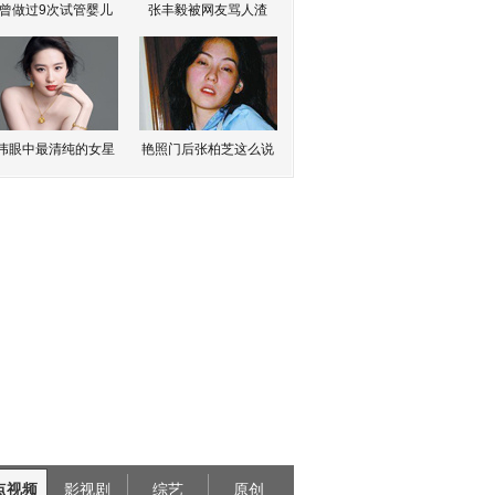
曾做过9次试管婴儿
张丰毅被网友骂人渣
伟眼中最清纯的女星
艳照门后张柏芝这么说
点视频
影视剧
综艺
原创