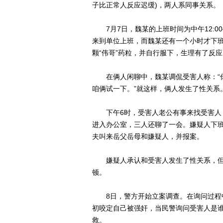
子比正常人反应迟缓)，两人系同事关系。
7月7日，魏某的上班时间为中午12:00—1
来到单位上班，而魏某还有一个小时才下
颗“伟哥”药粒，并自行服下，生理有了反应
在俩人闲聊中，魏某调侃受害人称：“你
咱俩试一下。”就这样，俩人发生了性关系
下午6时，受害人老公有事来找受害人，
进入办公室，三人还聊了一会。嫌疑人下
夫叫来岳父岳母和嫌疑人，并报案。
嫌疑人承认和受害人发生了性关系，但
顿。
8日，警方开始立案调查。在询问过程中
初咬定自己被强奸，当民警询问受害人是
救。