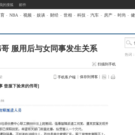
我的搜狐
邮件
体育
-
NBA
-
视频
-
娱谈
-
财经
-
世相
-
科技
-
汽车
-
房产
-
时尚
-
健
哥 服用后与女同事发生关系
热词
扫描到手机
保存到博客
荣
手机客户端
事 曾服下捡来的伟哥
]