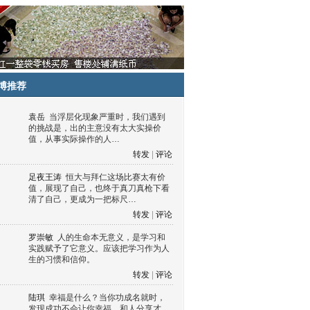
博推荐
袁岳
当浮层化现象严重时，我们遇到
的挑战是，出的主意没有太大实操价
值，从事实际操作的人…
转发
|
评论
足夜王涛
恒大与拜仁这场比赛太有价
值，展现了自己，也终于真刀真枪下看
清了自己，更成为一把标尺…
转发
|
评论
罗崇敏
人的生命本无意义，是学习和
实践赋予了它意义。应该把学习作为人
生的习惯和信仰。
转发
|
评论
陆琪
幸福是什么？当你功成名就时，
发现成功不会让你幸福，和人分享才