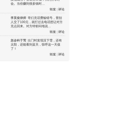
会。当你赚到很多钱时…
转发
|
评论
李英俊律师
哥们充话费输错号，替别
人交了100元，就打过去电话想让对方
充点回来。对方特郁闷地说…
转发
|
评论
急诊科于莺
出门时发现没下雪，还有
太阳，还能看到蓝天，惊呼这一天值
了！
转发
|
评论