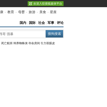
欢迎入驻搜狐媒体平台
康
-
教育
-
母婴
-
旅游
-
美食
-
星座
国内
|
国际
|
社会
|
军事
|
评论
：
死亡航班
饲养蜘蛛侠
夺命房间
引力双眼皮