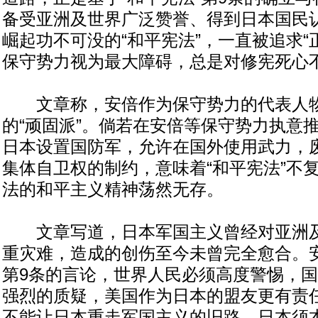
备受亚洲及世界广泛赞誉、得到日本国民
崛起功不可没的“和平宪法”，一直被追求“
保守势力视为最大障碍，总是对修宪死心
文章称，安倍作为保守势力的代表人物
的“顽固派”。倘若在安倍等保守势力执意推
日本设置国防军，允许在国外使用武力，
集体自卫权的制约，意味着“和平宪法”不
法的和平主义精神荡然无存。
文章写道，日本军国主义曾经对亚洲及
重灾难，造成的创伤至今未曾完全愈合。
第9条的言论，世界人民必须高度警惕，
强烈的质疑，美国作为日本的盟友更有责
不能让日本重走军国主义的旧路。日本须