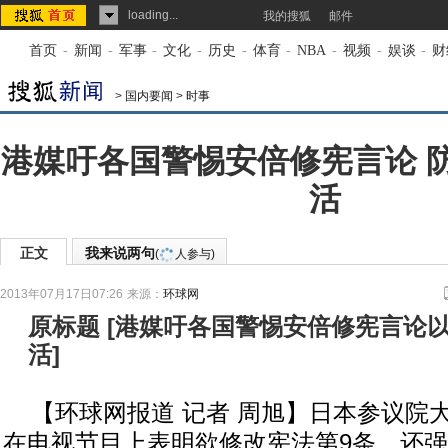
loading...
我的搜狐
邮件
首页
-
新闻
-
军事
-
文化
-
历史
-
体育
-
NBA
-
视频
-
娱谈
-
财
>
国内要闻
>
时事
港媒吁各国警惕安倍修宪言论 
活
正文
我来说两句
(
人参与)
2013年07月17日07:26
来源：
环球网
原标题
[
港媒吁各国警惕安倍修宪言论
活
]
【环球网报道 记者 周旭】日本参议院
在电视节目上表明欲修改宪法第9条，还