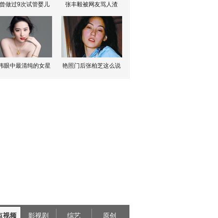
曾做过9次试管婴儿
张丰毅被网友骂人渣
伟眼中最清纯的女星
艳照门后张柏芝这么说
点视频
影视剧
综艺
原创