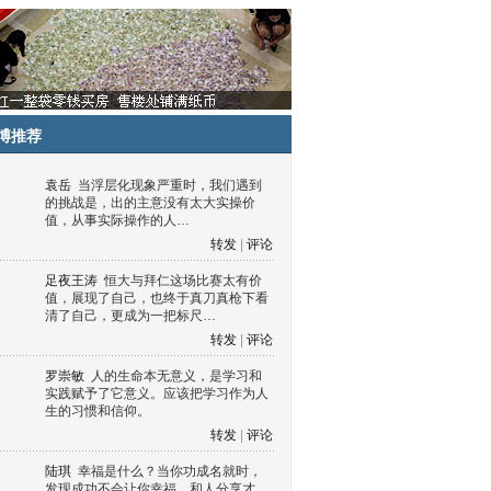
博推荐
袁岳
当浮层化现象严重时，我们遇到
的挑战是，出的主意没有太大实操价
值，从事实际操作的人…
转发
|
评论
足夜王涛
恒大与拜仁这场比赛太有价
值，展现了自己，也终于真刀真枪下看
清了自己，更成为一把标尺…
转发
|
评论
罗崇敏
人的生命本无意义，是学习和
实践赋予了它意义。应该把学习作为人
生的习惯和信仰。
转发
|
评论
陆琪
幸福是什么？当你功成名就时，
发现成功不会让你幸福，和人分享才