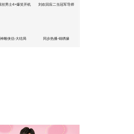
屌丝男士4>爆笑开机
刘欢回应二当冠军导师
神雕侠侣-大结局
同步热播-锦绣缘