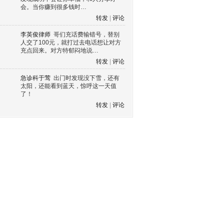
会。当你赚到很多钱时…
转发
|
评论
李英俊律师
哥们充话费输错号，替别
人交了100元，就打过去电话想让对方
充点回来。对方特郁闷地说…
转发
|
评论
急诊科于莺
出门时发现没下雪，还有
太阳，还能看到蓝天，惊呼这一天值
了！
转发
|
评论