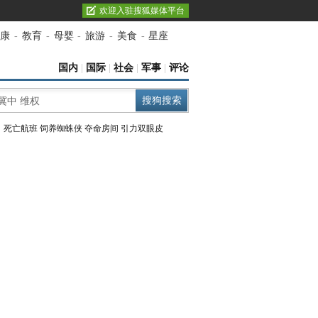
欢迎入驻搜狐媒体平台
康
-
教育
-
母婴
-
旅游
-
美食
-
星座
国内
|
国际
|
社会
|
军事
|
评论
：
死亡航班
饲养蜘蛛侠
夺命房间
引力双眼皮