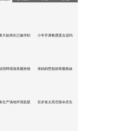
黄片副局长已被停职
小学开课教掼蛋合适吗
姐招聘现场美腿抢镜
准妈妈堕胎捐骨髓救妹
条生产场地环境肮脏
百岁老太高空跳伞庆生