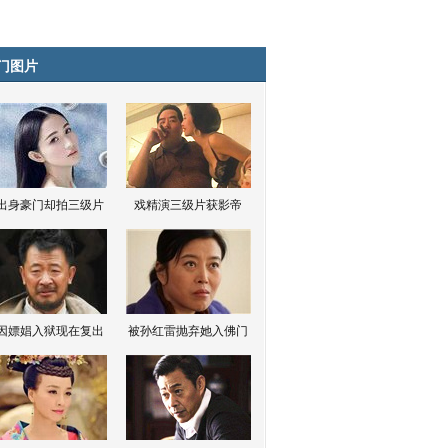
门图片
出身豪门却拍三级片
戏精演三级片获影帝
因嫖娼入狱现在复出
被孙红雷抛弃她入佛门