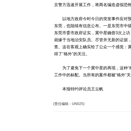
京警方迅速开展工作，将两名编造虚假恐
以地方政府今时今日的突发事件应对预
东莞，也陆续有信息公布。一是东莞市中
东莞市委市政府证实，冀中星确曾3次上
就缘于当地治安队员。尽管并无新的证据
查。这在客观上确实给了公众一个感觉：冀
得了“格外”的关注。
为了避免下一个冀中星的再现，这种“格
工作中的标配。当所有的案件都被“格外”
本报特约评论员王云帆
(责任编辑：UN025)