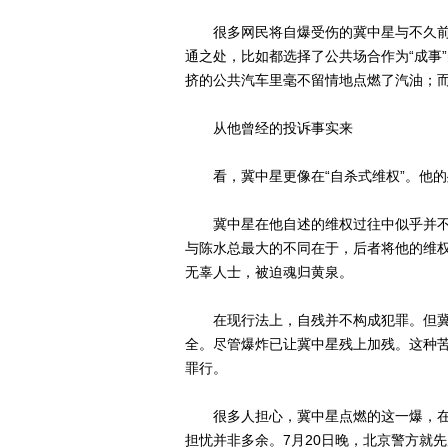
很多网民将自爆受伤的冀中星与不久前
通之处，比如都选择了公共场合作为“成事
挤的公共汽车里毫不留情地点燃了汽油；
从他曾经的投诉事实来
看，冀中星更像在“自杀式维权”。他的
冀中星在他自述的维权过往中似乎并不
与陈水总最大的不同在于，后者将他的维
无辜人士，被迫魂归黄泉。
在现行法上，自残并不构成犯罪。但冀
全。尽管爆炸已让冀中星残上加残。这种
罪行。
很多人担心，冀中星点燃的这一爆，在
担忧并非多余。7月20日晚，北京警方就