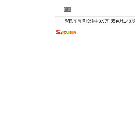
广告
彩民车牌号投注中3.9万
双色球148期