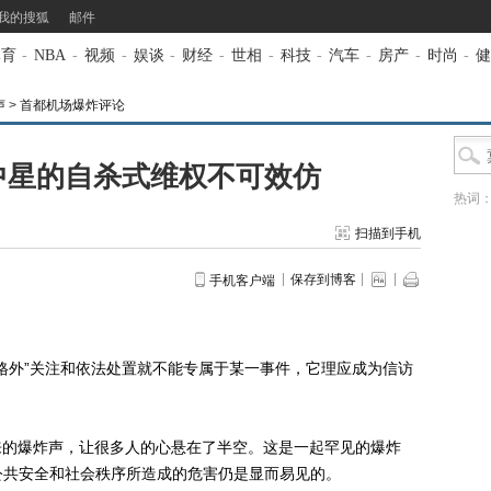
我的搜狐
邮件
体育
-
NBA
-
视频
-
娱谈
-
财经
-
世相
-
科技
-
汽车
-
房产
-
时尚
-
健
声
>
首都机场爆炸评论
中星的自杀式维权不可效仿
热词
扫描到手机
保存到博客
手机客户端
外”关注和依法处置就不能专属于某一事件，它理应成为信访
来的爆炸声，让很多人的心悬在了半空。这是一起罕见的爆炸
公共安全和社会秩序所造成的危害仍是显而易见的。