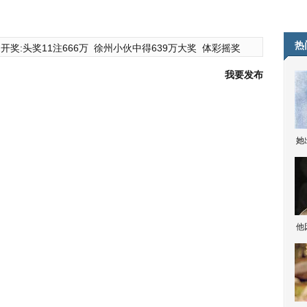
热
开奖:头奖11注666万
徐州小伙中得639万大奖
体彩摇奖
我要发布
她
他