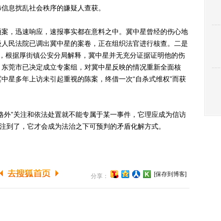
怖信息扰乱社会秩序的嫌疑人查获。
案，迅速响应，速报事实都在意料之中。冀中星曾经的伤心地
级人民法院已调出冀中星的案卷，正在组织法官进行核查。二是
访，根据厚街镇公安分局解释，冀中星并无充分证据证明他的伤
，东莞市已决定成立专案组，对冀中星反映的情况重新全面核
中星多年上访未引起重视的陈案，终借一次“自杀式维权”而获
外”关注和依法处置就不能专属于某一事件，它理应成为信访
关注到了，它才会成为法治之下可预判的矛盾化解方式。
[保存到博客]
分享：