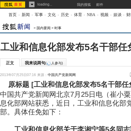
loading...
我的搜狐
邮件
首页
-
新闻
-
军事
-
文化
-
历史
-
体育
-
NBA
-
视频
-
娱谈
-
财
>
国内要闻
>
时事
工业和信息化部发布5名干部任免
正文
我来说两句
(
人参与)
2013年07月25日07:16
来源：
中国共产党新闻网
原标题
[
工业和信息化部发布5名干部任免
中国共产党新闻网北京7月25日电（崔小
息化部网站获悉，近日，工业和信息化部党
部。具体任免如下：
工业和信息化部关于李湘宁等5名同