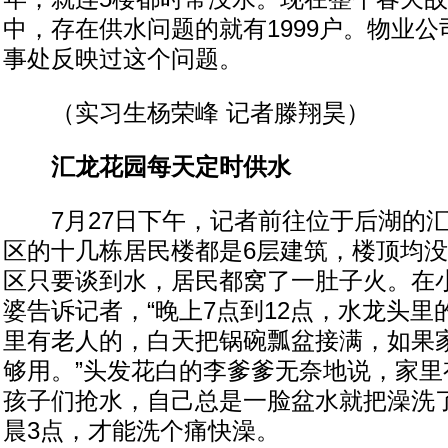
中，存在供水问题的就有1999户。物业
事处反映过这个问题。
（实习生杨荣峰 记者滕翔昊）
汇龙花园每天定时供水
7月27日下午，记者前往位于后湖的汇
区的十几栋居民楼都是6层建筑，楼顶均
区只要谈到水，居民都窝了一肚子火。在
婆告诉记者，“晚上7点到12点，水龙头
里有老人的，白天把锅碗瓢盆接满，如果
够用。”头发花白的李爹爹无奈地说，家里
孩子们抢水，自己总是一脸盆水就把澡洗
晨3点，才能洗个痛快澡。