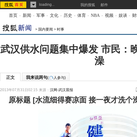
loading...
我的搜狐
邮件
首页
-
新闻
-
军事
-
文化
-
历史
-
体育
-
NBA
-
视频
-
娱谈
-
财
>
国内要闻
>
时事
武汉供水问题集中爆发 市民：
澡
正文
我来说两句
(
人参与)
2013年07月31日02:15
来源：
汉网-武汉晨报
原标题
[
水流细得赛凉面 接一夜才洗个