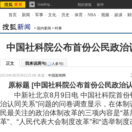
loading...
我的搜狐
邮件
首页
-
新闻
-
军事
-
文化
-
历史
-
体育
-
NBA
-
视频
-
娱谈
-
财
>
国内要闻
>
时事
中国社科院公布首份公民政治
正文
我来说两句
(
人参与)
2013年08月09日15:08
来源：
中国新闻网
原标题
[
中国社科院公布首份公民政治
中新社北京8月9日电 中国社科院首份
治认同关系”问题的问卷调查显示，在体制
民最关注的政治体制改革的三项内容是“基
革”、“人民代表大会制度改革”和“选举制度