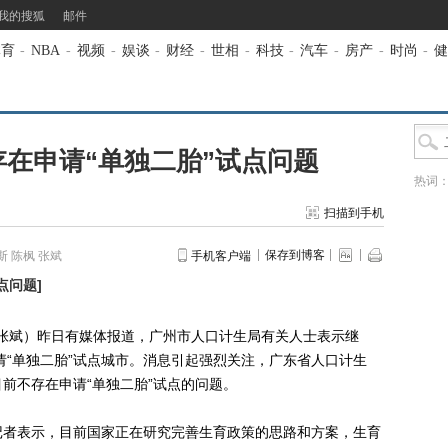
我的搜狐
邮件
体育
-
NBA
-
视频
-
娱谈
-
财经
-
世相
-
科技
-
汽车
-
房产
-
时尚
-
健
在申请“单独二胎”试点问题
热词
扫描到手机
保存到博客
 陈枫 张斌
手机客户端
点问题
]
/张斌）昨日有媒体报道，广州市人口计生局有关人士表示继
请“单独二胎”试点城市。消息引起强烈关注，广东省人口计生
前不存在申请“单独二胎”试点的问题。
者表示，目前国家正在研究完善生育政策的思路和方案，生育