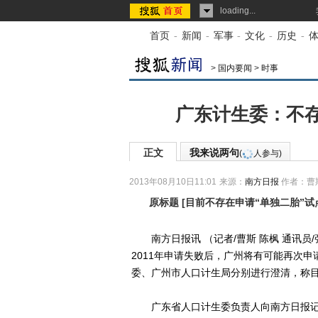
loading...
首页
-
新闻
-
军事
-
文化
-
历史
-
>
国内要闻
>
时事
广东计生委：不存
正文
我来说两句
(
人参与)
2013年08月10日11:01
来源：
南方日报
作者：曹斯
原标题
[
目前不存在申请“单独二胎”试
南方日报讯 （记者/曹斯 陈枫 通讯员
2011年申请失败后，广州将有可能再次申
委、广州市人口计生局分别进行澄清，称目
广东省人口计生委负责人向南方日报记