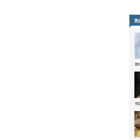
热
她
他