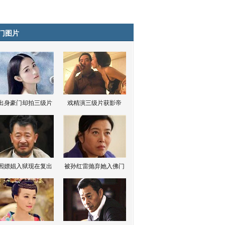
门图片
出身豪门却拍三级片
戏精演三级片获影帝
因嫖娼入狱现在复出
被孙红雷抛弃她入佛门