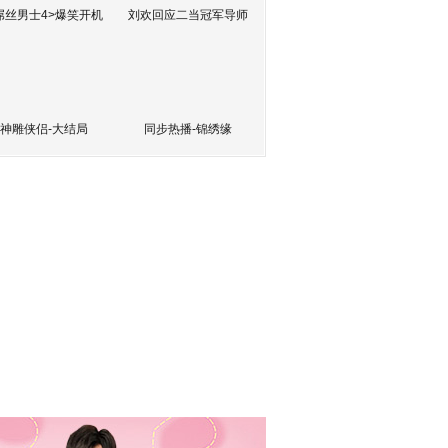
屌丝男士4>爆笑开机
刘欢回应二当冠军导师
神雕侠侣-大结局
同步热播-锦绣缘