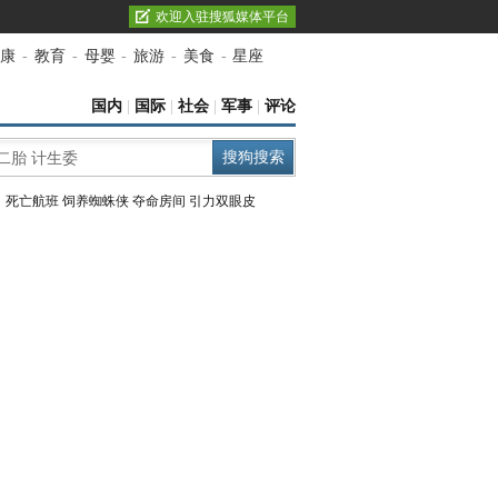
欢迎入驻搜狐媒体平台
康
-
教育
-
母婴
-
旅游
-
美食
-
星座
国内
|
国际
|
社会
|
军事
|
评论
：
死亡航班
饲养蜘蛛侠
夺命房间
引力双眼皮