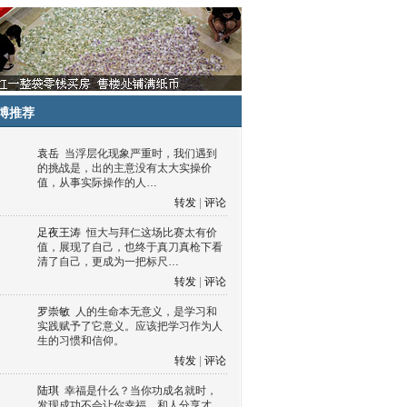
博推荐
袁岳
当浮层化现象严重时，我们遇到
的挑战是，出的主意没有太大实操价
值，从事实际操作的人…
转发
|
评论
足夜王涛
恒大与拜仁这场比赛太有价
值，展现了自己，也终于真刀真枪下看
清了自己，更成为一把标尺…
转发
|
评论
罗崇敏
人的生命本无意义，是学习和
实践赋予了它意义。应该把学习作为人
生的习惯和信仰。
转发
|
评论
陆琪
幸福是什么？当你功成名就时，
发现成功不会让你幸福，和人分享才