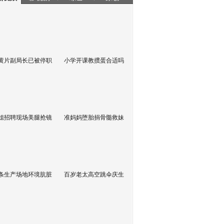
黄片副局长已被停职
小学开课教掼蛋合适吗
姐招聘现场美腿抢镜
准妈妈堕胎捐骨髓救妹
条生产场地环境肮脏
百岁老太高空跳伞庆生