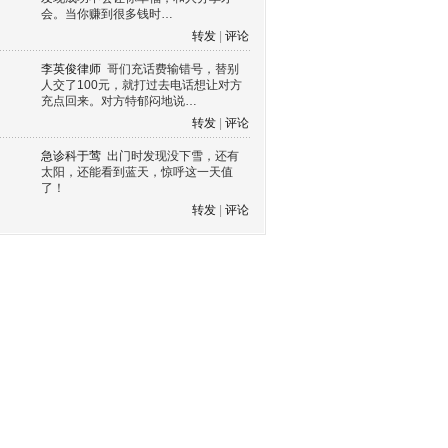
会。当你赚到很多钱时…
转发
|
评论
李英俊律师
哥们充话费输错号，替别
人交了100元，就打过去电话想让对方
充点回来。对方特郁闷地说…
转发
|
评论
急诊科于莺
出门时发现没下雪，还有
太阳，还能看到蓝天，惊呼这一天值
了！
转发
|
评论