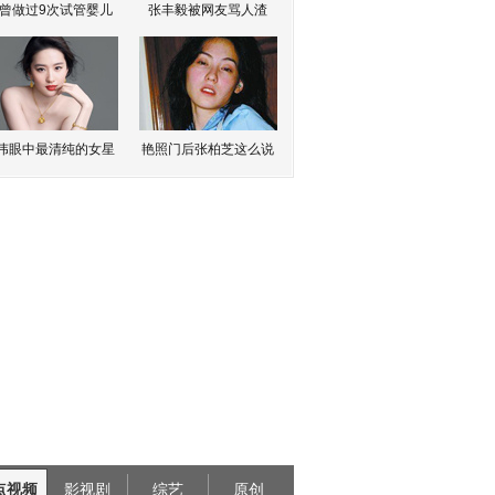
曾做过9次试管婴儿
张丰毅被网友骂人渣
伟眼中最清纯的女星
艳照门后张柏芝这么说
点视频
影视剧
综艺
原创