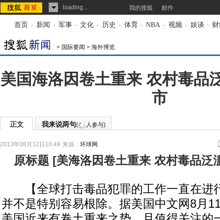
loading...
我的搜狐
邮件
首页
-
新闻
-
军事
-
文化
-
历史
-
体育
-
NBA
-
视频
-
娱谈
-
财
>
国际要闻
>
海外博览
美国海洛因卷土重来 农村毒品
市
正文
我来说两句
(
人参与)
2013年08月12日10:49
来源：
环球网
原标题
[
美海洛因卷土重来 农村毒品泛
【全球打击毒品犯罪的工作一直在进行
并不是特别容易根除。据美国中文网8月1
美国近来有卷土重来之势，且值得关注的