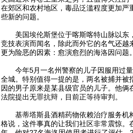
在郊区和农村地区，毒品泛滥程度更加严
些新的问题。
美国埃伦斯堡位于喀斯喀特山脉以东，
竞技表演而闻名，除此而外它的名气还越
更为险恶的因素：愈演愈烈的海洛因问题
今年5月一名州警察的儿子因服用过量
全城。特别值得一提的是，两名被捕并被
因的男子原来是某县级官员的儿子。他俩
法院提出无罪抗辩，目前正等待审判。
基蒂塔斯县酒精药物依赖治疗服务机构
格说，这件事真的让我们社区非常震惊。在
年，他对27名海洛因使用者进行了评估。2