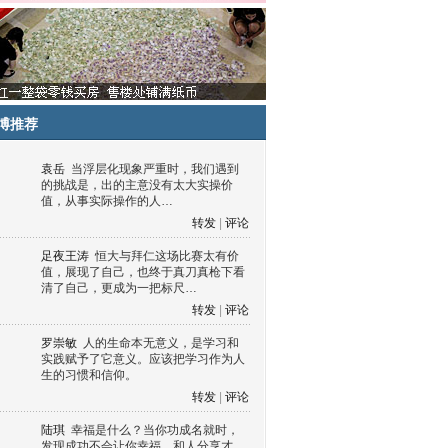
博推荐
袁岳
当浮层化现象严重时，我们遇到
的挑战是，出的主意没有太大实操价
值，从事实际操作的人…
转发
|
评论
足夜王涛
恒大与拜仁这场比赛太有价
值，展现了自己，也终于真刀真枪下看
清了自己，更成为一把标尺…
转发
|
评论
罗崇敏
人的生命本无意义，是学习和
实践赋予了它意义。应该把学习作为人
生的习惯和信仰。
转发
|
评论
陆琪
幸福是什么？当你功成名就时，
发现成功不会让你幸福，和人分享才