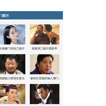
门图片
出身豪门却拍三级片
戏精演三级片获影帝
因嫖娼入狱现在复出
被孙红雷抛弃她入佛门