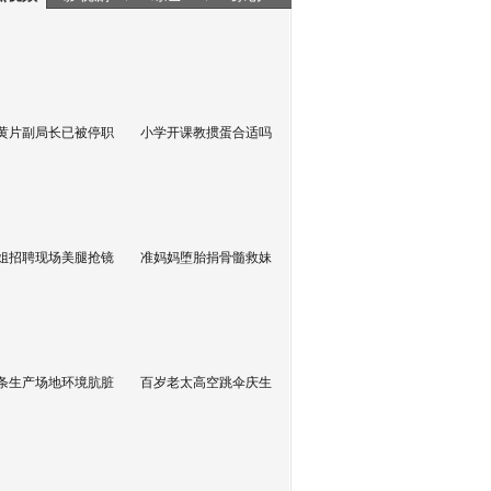
黄片副局长已被停职
小学开课教掼蛋合适吗
姐招聘现场美腿抢镜
准妈妈堕胎捐骨髓救妹
条生产场地环境肮脏
百岁老太高空跳伞庆生