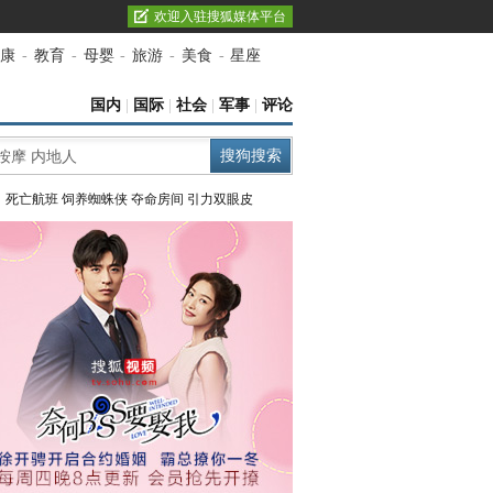
欢迎入驻搜狐媒体平台
康
-
教育
-
母婴
-
旅游
-
美食
-
星座
国内
|
国际
|
社会
|
军事
|
评论
：
死亡航班
饲养蜘蛛侠
夺命房间
引力双眼皮