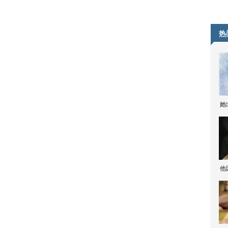
热
她
他