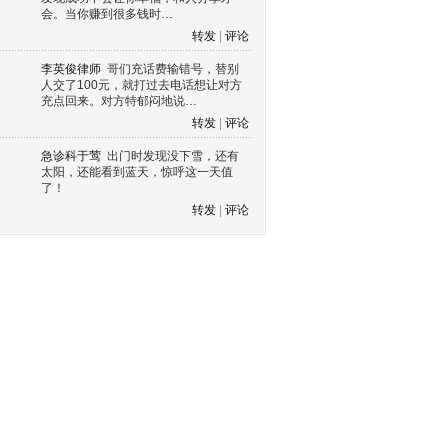
会。当你赚到很多钱时…
转发
|
评论
李英俊律师
哥们充话费输错号，替别
人交了100元，就打过去电话想让对方
充点回来。对方特郁闷地说…
转发
|
评论
急诊科于莺
出门时发现没下雪，还有
太阳，还能看到蓝天，惊呼这一天值
了！
转发
|
评论