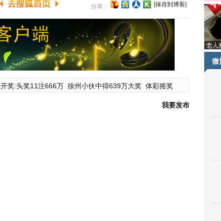
[保存到博客]
分享：
微
开奖:头奖11注666万
徐州小伙中得639万大奖
体彩摇奖
我要发布