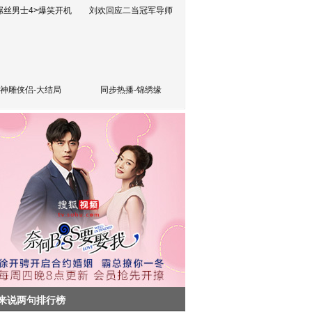
屌丝男士4>爆笑开机
刘欢回应二当冠军导师
神雕侠侣-大结局
同步热播-锦绣缘
来说两句排行榜