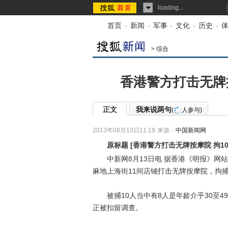
loading...
首页
-
新闻
-
军事
-
文化
-
历史
-
>
综合
香港警方打击无牌按
正文
我来说两句
(
人参与)
2013年08月13日11:19
来源：
中国新闻网
原标题
[
香港警方打击无牌按摩院 拘1
中新网8月13日电 据香港《明报》网站
麻地上海街11间店铺打击无牌按摩院，拘捕
被捕10人当中有8人是年龄介乎30至49
正被扣留调查。