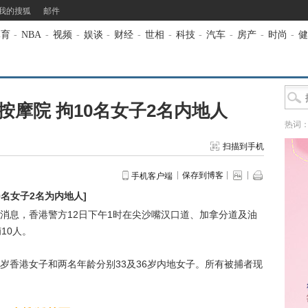
我的搜狐
邮件
体育
-
NBA
-
视频
-
娱谈
-
财经
-
世相
-
科技
-
汽车
-
房产
-
时尚
-
健
摩院 拘10名女子2名内地人
热词
扫描到手机
保存到博客
手机客户端
0名女子2名为内地人
]
消息，香港警方12日下午1时在尖沙嘴汉口道、加拿分道及油
10人。
岁香港女子和两名年龄分别33及36岁内地女子。所有被捕者现