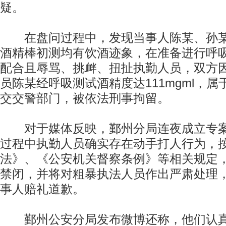
疑。
在盘问过程中，发现当事人陈某、孙某
酒精棒初测均有饮酒迹象，在准备进行呼
配合且辱骂、挑衅、扭扯执勤人员，双方
员陈某经呼吸测试酒精度达111mgml，
交交警部门，被依法刑事拘留。
对于媒体反映，鄞州分局连夜成立专案
过程中执勤人员确实存在动手打人行为，
法》、《公安机关督察条例》等相关规定
禁闭，并将对粗暴执法人员作出严肃处理
事人赔礼道歉。
鄞州公安分局发布微博还称，他们认真