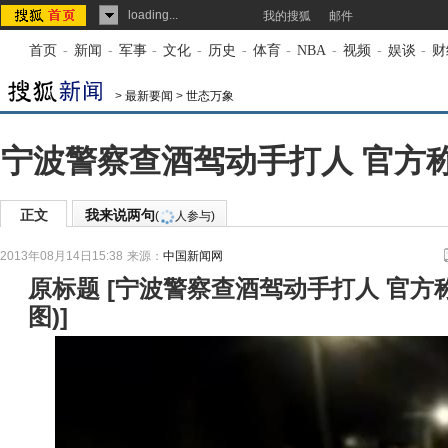
loading...
我的搜狐
邮件
首页
-
新闻
-
军事
-
文化
-
历史
-
体育
-
NBA
-
视频
-
娱谈
-
财
>
最新要闻
>
世态万象
宁波警察查酒驾动手打人 官方
正文
我来说两句
(
人参与)
2013年08月14日15:38
来源：
中国新闻网
原标题
[
宁波警察查酒驾动手打人 官方
图)
]