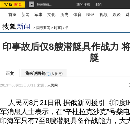
loading...
我的搜狐
邮件
首页
-
新闻
-
军事
-
文化
-
历史
-
体育
-
NBA
-
视频
-
娱谈
-
财
>
国际要闻
>
时事快报
印事故后仅8艘潜艇具作战力 
艇
正文
我来说两句
(
人参与)
2013年08月21日08:11
来源：
人民网
人民网8月21日讯 据俄新网援引《印度
军消息人士表示，在“辛杜拉克沙克”号柴电
印海军只有7至8艘潜艇具备作战能力，大