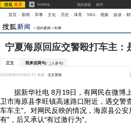
loading...
我的搜狐
邮件
首页
-
新闻
-
军事
-
文化
-
历史
-
体育
-
NBA
-
视频
-
娱谈
-
财
>
国内要闻
>
时事
宁夏海原回应交警殴打车主：
正文
我来说两句
(
人参与)
2013年08月24日01:51
来源：
北京晨报
据新华社电 8月19日，有网民在微博上
卫市海原县李旺镇高速路口附近，遇交警
车车主”。对网民反映的情况，海原县公安
有”，后又承认“有过激行为”。