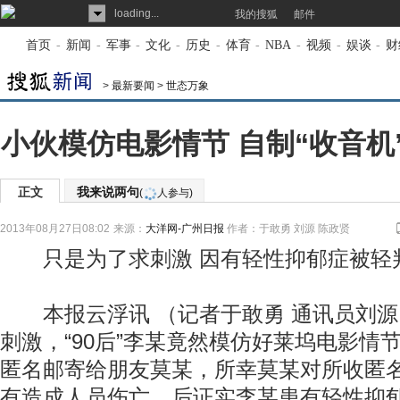
loading...
我的搜狐
邮件
首页
-
新闻
-
军事
-
文化
-
历史
-
体育
-
NBA
-
视频
-
娱谈
-
财
>
最新要闻
>
世态万象
小伙模仿电影情节 自制“收音机
正文
我来说两句
(
人参与)
2013年08月27日08:02
来源：
大洋网-广州日报
作者：于敢勇 刘源 陈政贤
只是为了求刺激 因有轻性抑郁症被轻
本报云浮讯 （记者于敢勇 通讯员刘源
刺激，“90后”李某竟然模仿好莱坞电影情
匿名邮寄给朋友莫某，所幸莫某对所收匿
有造成人员伤亡。后证实李某患有轻性抑