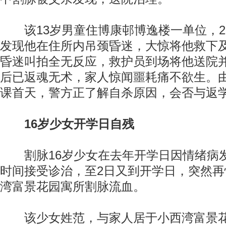
该13岁男童住博康邨博逸楼一单位，2
发现他在住所内吊颈昏迷，大惊将他救下
昏迷叫拍全无反应，救护员到场将他送院
后已返魂无术，家人惊闻噩耗痛不欲生。
课首天，警方正了解自杀原因，会否与返
16岁少女开学日自残
割脉16岁少女在去年开学日因情绪病
时间接受诊治，至2日又到开学日，突然
湾富景花园寓所割脉流血。
该少女姓范，与家人居于小西湾富景花