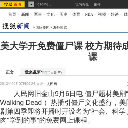
loading...
我的搜狐
邮件
首页
-
新闻
-
军事
-
文化
-
历史
-
体育
-
NBA
-
视频
-
娱谈
-
财
>
国际要闻
>
海外博览
美大学开免费僵尸课 校方期待
课
正文
我来说两句
(
人参与)
2013年09月07日09:24
来源：
人民网
人民网旧金山9月6日电 僵尸题材美剧“行
Walking Dead ）热播引僵尸文化盛行
剧第四季即将开播时开设名为“社会、科学
肉"学到的事”的免费网上课程。