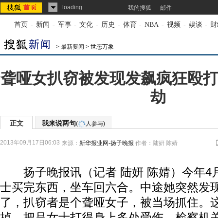
loading...
我的搜狐
邮件
首页
-
新闻
-
军事
-
文化
-
历史
-
体育
-
NBA
-
视频
-
娱谈
-
财
>
最新要闻
>
世态万象
聋哑女扒窃被发现发飙疯狂殴打
劫
正文
我来说两句
(
人参与)
2013年09月17日06:03
来源：
新华报业网-扬子晚报
作者：陆妍 陈婧
扬子晚报讯（记者 陆妍 陈婧）今年4
士买完东西，坐车回六合。中途她突然发
了，扒窃者是个聋哑女子，被当场抓住。
掉，把吕女士打得身上多处受伤。检察机