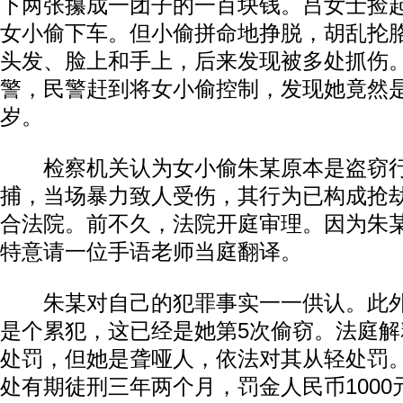
下两张攥成一团子的一百块钱。吕女士捡起
女小偷下车。但小偷拼命地挣脱，胡乱抡
头发、脸上和手上，后来发现被多处抓伤
警，民警赶到将女小偷控制，发现她竟然是
岁。
检察机关认为女小偷朱某原本是盗窃行
捕，当场暴力致人受伤，其行为已构成抢
合法院。前不久，法院开庭审理。因为朱
特意请一位手语老师当庭翻译。
朱某对自己的犯罪事实一一供认。此外
是个累犯，这已经是她第5次偷窃。法庭
处罚，但她是聋哑人，依法对其从轻处罚
处有期徒刑三年两个月，罚金人民币100