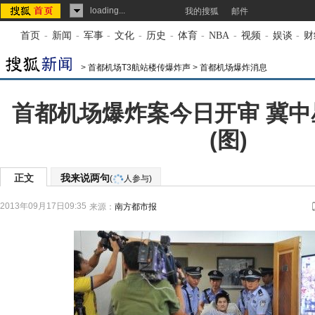
loading...
我的搜狐
邮件
首页
-
新闻
-
军事
-
文化
-
历史
-
体育
-
NBA
-
视频
-
娱谈
-
财
>
首都机场T3航站楼传爆炸声
>
首都机场爆炸消息
首都机场爆炸案今日开审 冀
(图)
正文
我来说两句
(
人参与)
2013年09月17日09:35
来源：
南方都市报