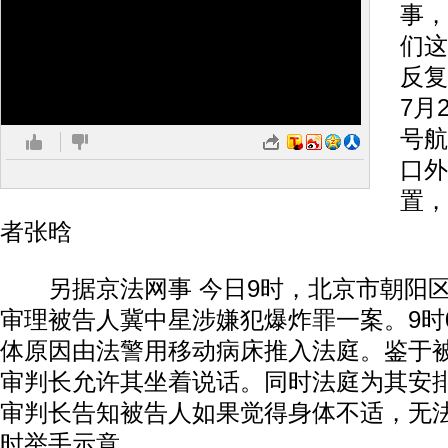
事，
们这
反复
7月
号航
口外
置，
者张晗
另据京法网事 今日9时，北京市朝阳区
审理被告人冀中星涉嫌犯爆炸罪一案。9时
体原因由法警用移动病床推入法庭。鉴于
审判长允许其坐着说话。同时法庭为其安
审判长告知被告人如果觉得身体不适，无
时举手示意。