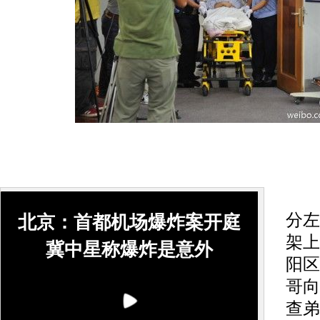
@南
分左
北京：首都机场爆炸案开庭
架上
冀中星称爆炸是意外
阳区
哥向
查弟