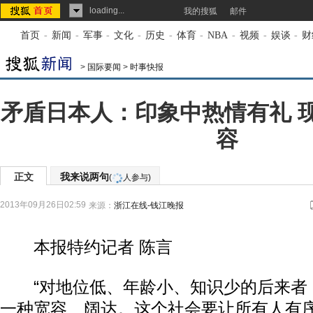
loading...
我的搜狐
邮件
首页
-
新闻
-
军事
-
文化
-
历史
-
体育
-
NBA
-
视频
-
娱谈
-
财
>
国际要闻
>
时事快报
矛盾日本人：印象中热情有礼 
容
正文
我来说两句
(
人参与)
2013年09月26日02:59
来源：
浙江在线-钱江晚报
本报特约记者 陈言
“对地位低、年龄小、知识少的后来者
一种宽容、阔达。这个社会要让所有人有