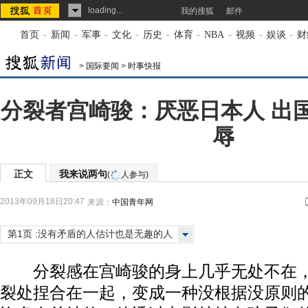
loading...
我的搜狐
邮件
首页
-
新闻
-
军事
-
文化
-
历史
-
体育
-
NBA
-
视频
-
娱谈
-
财
>
国际要闻
>
时事快报
分裂者宫崎骏：厌恶日本人 出
辱
正文
我来说两句
(
人参与)
2013年09月18日20:47
来源：
中国青年网
第1页 :没有矛盾的人估计也是无趣的人
分裂感在宫崎骏的身上几乎无处不在，
裂处捏合在一起，变成一种没根据没原则