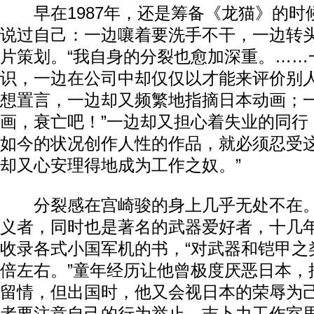
早在1987年，还是筹备《龙猫》的时
说过自己：一边嚷着要洗手不干，一边转
片策划。“我自身的分裂也愈加深重。……
识，一边在公司中却仅仅以才能来评价别
想置言，一边却又频繁地指摘日本动画；一
画，衰亡吧！”一边却又担心着失业的同行
如今的状况创作人性的作品，就必须忍受
却又心安理得地成为工作之奴。”
分裂感在宫崎骏的身上几乎无处不在。
义者，同时也是著名的武器爱好者，十几
收录各式小国军机的书，“对武器和铠甲之
倍左右。”童年经历让他曾极度厌恶日本，
留情，但出国时，他又会视日本的荣辱为