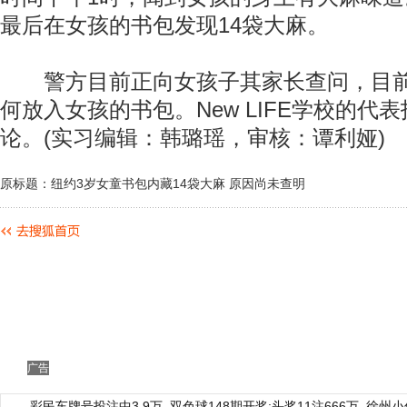
最后在女孩的书包发现14袋大麻。
警方目前正向女孩子其家长查问，目前
何放入女孩的书包。New LIFE学校的代
论。(实习编辑：韩璐瑶，审核：谭利娅)
原标题：纽约3岁女童书包内藏14袋大麻 原因尚未查明
广告
彩民车牌号投注中3.9万
双色球148期开奖:头奖11注666万
徐州小