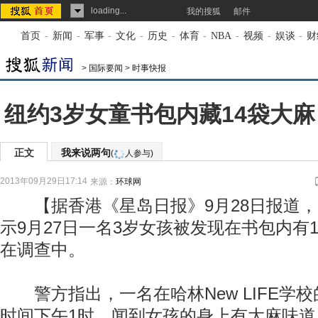
loading...
我的搜狐
邮件
首页
-
新闻
-
军事
-
文化
-
历史
-
体育
-
NBA
-
视频
-
娱谈
-
财
>
国际要闻
>
时事快报
纽约3岁女童书包内藏14袋大麻
正文
我来说两句
(
人参与)
2013年09月29日17:14
来源：
环球网
【据香港《星岛日报》9月28日报道，
示9月27日一名3岁女孩被发现在书包内有
在调查中。
警方指出，一名在哈林New LIFE学校
时间下午1时，闻到女孩的身上有大麻味