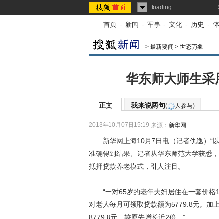
loading...
首页
-
新闻
-
军事
-
文化
-
历史
-
>
最新要闻
>
世态万象
华东师大师生采用
正文
我来说两句
(
人参与)
2013年10月07日15:19
来源：
新华网
新华网上海10月7日电（记者仇逸）“以
准确得到结果。记者从华东师范大学获悉，
抵押贷款养老模式，引人注目。
“一对65岁的老年夫妇居住在一套价格1
对老人每月可领取贷款额为5779.8元。加
8779.8元，较原先增长近2倍。”