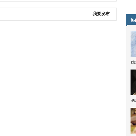
我要发布
热
她
他