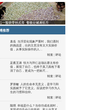
博推荐
袁岳
当浮层化现象严重时，我们遇到
的挑战是，出的主意没有太大实操价
值，从事实际操作的人…
转发
|
评论
足夜王涛
恒大与拜仁这场比赛太有价
值，展现了自己，也终于真刀真枪下看
清了自己，更成为一把标尺…
转发
|
评论
罗崇敏
人的生命本无意义，是学习和
实践赋予了它意义。应该把学习作为人
生的习惯和信仰。
转发
|
评论
陆琪
幸福是什么？当你功成名就时，
发现成功不会让你幸福，和人分享才