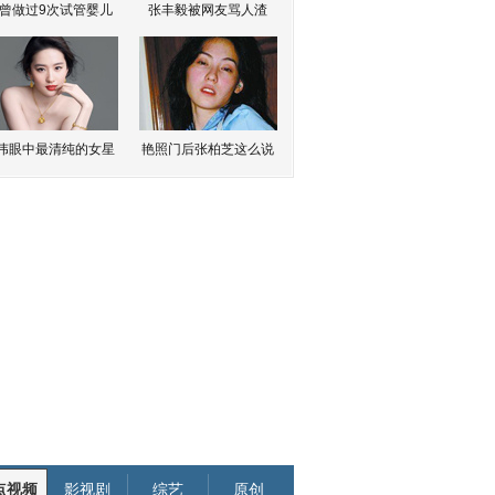
曾做过9次试管婴儿
张丰毅被网友骂人渣
伟眼中最清纯的女星
艳照门后张柏芝这么说
点视频
影视剧
综艺
原创