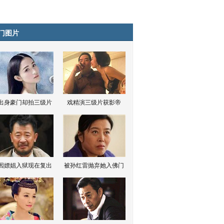
门图片
出身豪门却拍三级片
戏精演三级片获影帝
因嫖娼入狱现在复出
被孙红雷抛弃她入佛门