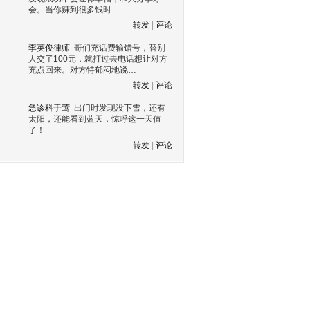
会。当你赚到很多钱时…
转发
|
评论
李英俊律师
哥们充话费输错号，替别
人交了100元，就打过去电话想让对方
充点回来。对方特郁闷地说…
转发
|
评论
急诊科于莺
出门时发现没下雪，还有
太阳，还能看到蓝天，惊呼这一天值
了！
转发
|
评论