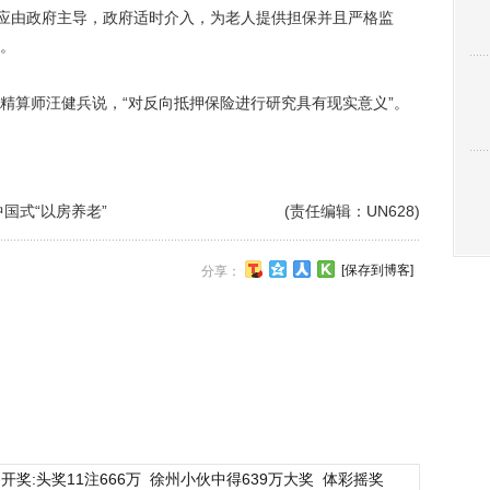
”应由政府主导，政府适时介入，为老人提供担保并且严格监
。
算师汪健兵说，“对反向抵押保险进行研究具有现实意义”。
国式“以房养老”
(责任编辑：UN628)
[保存到博客]
分享：
开奖:头奖11注666万
徐州小伙中得639万大奖
体彩摇奖