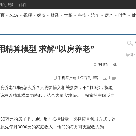
我的搜狐
邮件
体育
-
NBA
-
视频
-
娱谈
-
财经
-
世相
-
科技
-
汽车
-
房产
-
时尚
-
健
精算模型 求解“以房养老”
热词
扫描到手机
手机客户端
保存到博客
房养老”到底怎么养？只需要输入相关参数，不到10秒，就能
该校以精算模型为核心，结合大量实地调研，探索的中国反向
50万元的房子里，通过反向抵押贷款，选择按月领取方式，这
上原先每月3000元的家庭收入，他们的每月可支配收入为