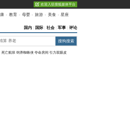
欢迎入驻搜狐媒体平台
康
-
教育
-
母婴
-
旅游
-
美食
-
星座
国内
|
国际
|
社会
|
军事
|
评论
：
死亡航班
饲养蜘蛛侠
夺命房间
引力双眼皮