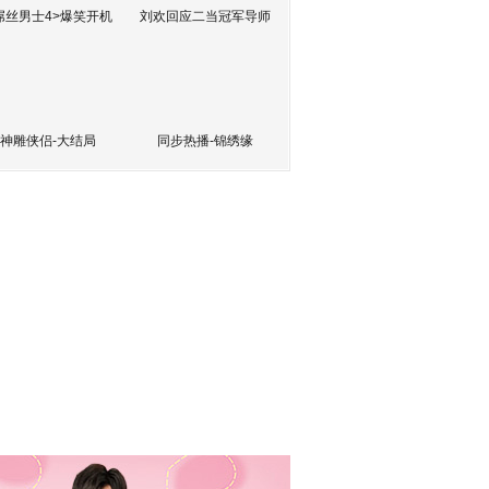
屌丝男士4>爆笑开机
刘欢回应二当冠军导师
神雕侠侣-大结局
同步热播-锦绣缘