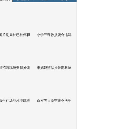
黄片副局长已被停职
小学开课教掼蛋合适吗
姐招聘现场美腿抢镜
准妈妈堕胎捐骨髓救妹
条生产场地环境肮脏
百岁老太高空跳伞庆生