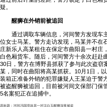
疑。
醒狮在外销前被追回
通过调取车辆信息，河间警方发现车主
位女士马某。警方走访发现，马某并不在
庄新乐人高某租住在保定市曲阳县一村庄
白色厢货车。随后，河间警方十余次赶赴
30日，警方在博野县抓获了参与此次盗窃
某，同时在曲阳将高某抓获。10月1日，以
装箱正准备外销的犯罪嫌疑人王某迫于警
被盗醒狮被追回，目前被河间文保部门保
5名案犯正在追捕中。
原标题：河间冯国璋故居一对汉白玉醒狮深夜被盗