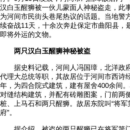
汉白玉醒狮被一伙儿蒙面人神秘盗走，此
为河间市民街头巷尾热议的话题。当地警
续奋战11天，十余次奔赴保定市曲阳县，
即将外运的文物。
两只汉白玉醒狮神秘被盗
据史料记载，河间人冯国璋，北洋政府
代理大总统等职，其故居位于河间市西诗经
年，为四合院式建筑，建有屋舍400余间
对缝结构建筑，并配有砖雕图案，门前两
桩、上马石和两只醒狮。故居东院叫“将军第
府”。
据介绍，被盗的两只醒狮已在将军第门前