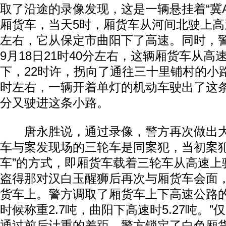
取了沿途的录像发现，这是一辆悬挂着“冀
厢货车，当天5时，厢货车从河间北驶上高
左右，它从保定市曲阳下了高速。同时，
9月18日21时40分左右，这辆厢货车从
下，22时许，拐向了通往三十里铺村的小路
时左右，一辆开着单灯的机动车驶出了这条
分又驶进这条小路。
唐永胜说，通过录像，警方再次做出大
车与案发现场的三轮车是同案犯，当初案犯
车”的方式，即厢货车载着三轮车从高速上
盗得那对汉白玉醒狮后再次与厢货车会面
货车上。警方调取了厢货车上下高速公路的
时候称重2.7吨，曲阳下高速时5.27吨。”
通过前后计重的差距，警方锁定了白色厢