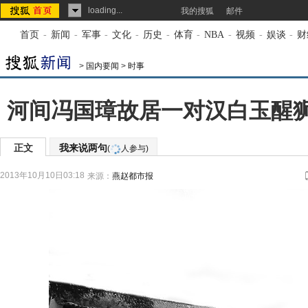
loading...
我的搜狐
邮件
首页
-
新闻
-
军事
-
文化
-
历史
-
体育
-
NBA
-
视频
-
娱谈
-
财
>
国内要闻
>
时事
河间冯国璋故居一对汉白玉醒狮
正文
我来说两句
(
人参与)
2013年10月10日03:18
来源：
燕赵都市报