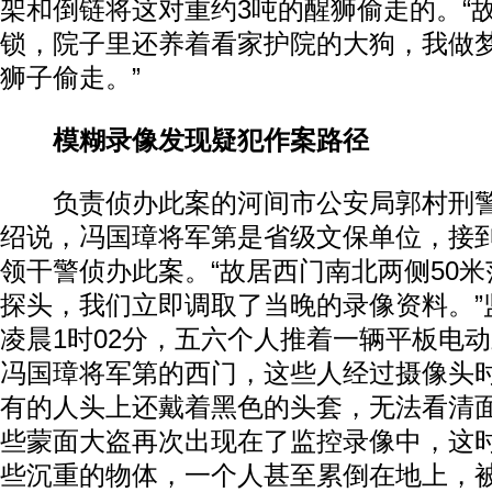
架和倒链将这对重约3吨的醒狮偷走的。“
锁，院子里还养着看家护院的大狗，我做
狮子偷走。”
模糊录像发现疑犯作案路径
负责侦办此案的河间市公安局郭村刑警
绍说，冯国璋将军第是省级文保单位，接
领干警侦办此案。“故居西门南北两侧50
探头，我们立即调取了当晚的录像资料。”监
凌晨1时02分，五六个人推着一辆平板电
冯国璋将军第的西门，这些人经过摄像头
有的人头上还戴着黑色的头套，无法看清面
些蒙面大盗再次出现在了监控录像中，这
些沉重的物体，一个人甚至累倒在地上，