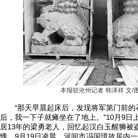
本报驻沧州记者 韩泽祥 文/
“那天早晨起床后，发现将军第门前的
后，我一下子就瘫坐在了地上。”10月9日
居13年的梁勇老人，回忆起汉白玉醒狮被
悸。9月19日凌晨，河间市冯国璋故居内