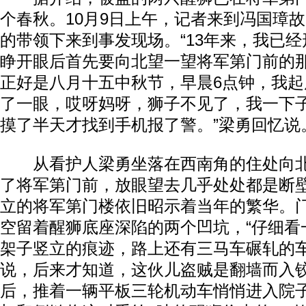
个春秋。10月9日上午，记者来到冯国璋
的带领下来到事发现场。“13年来，我已
睁开眼后首先要向北望一望将军第门前的
正好是八月十五中秋节，早晨6点钟，我
了一眼，哎呀妈呀，狮子不见了，我一下
摸了半天才找到手机报了警。”梁勇回忆说
从看护人梁勇坐落在西南角的住处向北
了将军第门前，放眼望去几乎处处都是断
立的将军第门楼依旧昭示着当年的繁华。
空留着醒狮底座深陷的两个凹坑，“仔细看
架子竖立的痕迹，路上还有三马车碾轧的车
说，后来才知道，这伙儿盗贼是翻墙而入
后，推着一辆平板三轮机动车悄悄进入院