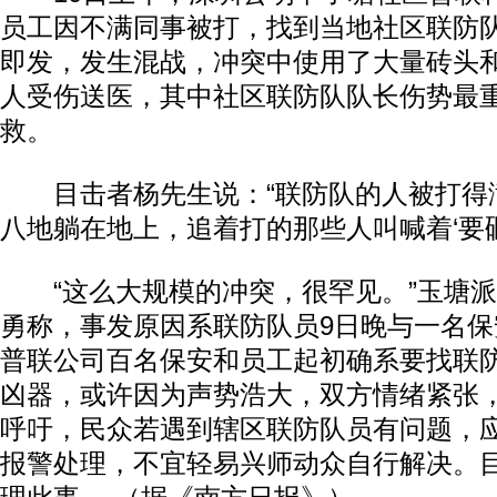
员工因不满同事被打，找到当地社区联防
即发，发生混战，冲突中使用了大量砖头和
人受伤送医，其中社区联防队队长伤势最重
救。
目击者杨先生说：“联防队的人被打得
八地躺在地上，追着打的那些人叫喊着‘要砸
“这么大规模的冲突，很罕见。”玉塘派
勇称，事发原因系联防队员9日晚与一名
普联公司百名保安和员工起初确系要找联
凶器，或许因为声势浩大，双方情绪紧张
呼吁，民众若遇到辖区联防队员有问题，
报警处理，不宜轻易兴师动众自行解决。