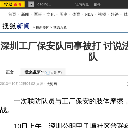
loading...
我的搜狐
邮件
首页
-
新闻
-
军事
-
文化
-
历史
-
体育
-
NBA
-
视频
-
娱谈
-
财
>
最新要闻
>
世态万象
深圳工厂保安队同事被打 讨说
队
正文
我来说两句
(
人参与)
2013年10月12日04:02
来源：
大河网
一次联防队员与工厂保安的肢体摩擦，
战。
10日上午，深圳公明甲子塘社区普联