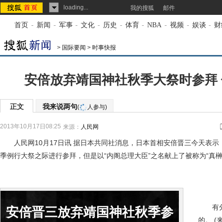
loading...
我的搜狐
邮件
首页
-
新闻
-
军事
-
文化
-
历史
-
体育
-
NBA
-
视频
-
娱谈
-
财
>
国际要闻
>
时事快报
安倍放弃靖国神社秋季大祭时参拜
正文
我来说两句
(
人参与)
2013年10月17日08:25
来源：
人民网
人民网10月17日讯 据日本共同社消息，日本首相安倍晋三今天表示，
季例行大祭之际进行参拜，但是以“内阁总理大臣”之名献上了被称为“真榊
有分析
安倍晋三放弃靖国神社秋季参
的。 (