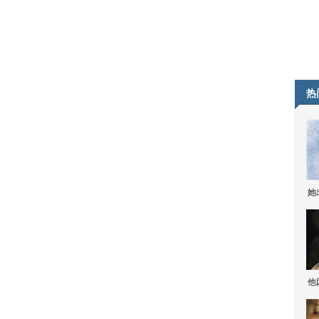
热
她
他