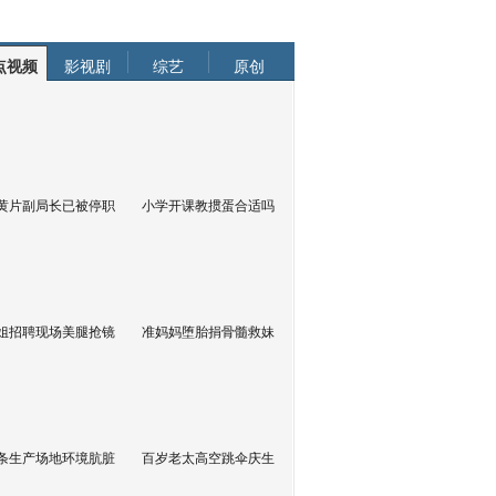
点视频
影视剧
综艺
原创
黄片副局长已被停职
小学开课教掼蛋合适吗
姐招聘现场美腿抢镜
准妈妈堕胎捐骨髓救妹
条生产场地环境肮脏
百岁老太高空跳伞庆生