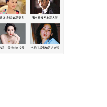
曾做过9次试管婴儿
张丰毅被网友骂人渣
伟眼中最清纯的女星
艳照门后张柏芝这么说