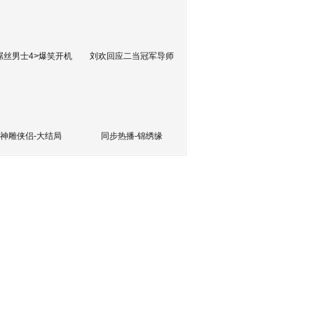
屌丝男士4>爆笑开机
刘欢回应二当冠军导师
神雕侠侣-大结局
同步热播-锦绣缘