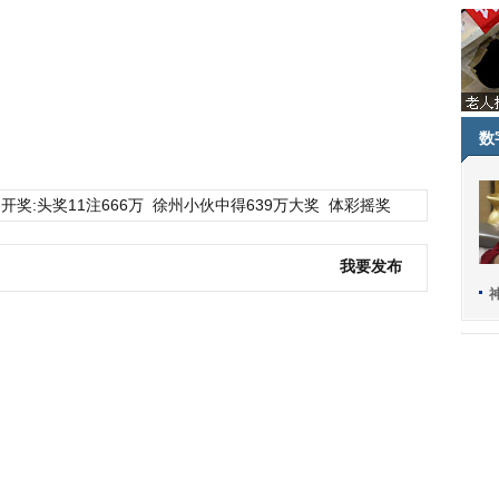
数
开奖:头奖11注666万
徐州小伙中得639万大奖
体彩摇奖
我要发布