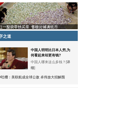
字之道
中国人明明比日本人穷,为
何看起来却更有钱?
中国人哪来这么多钱？[
详
细
]
神吐槽：
美联航成全球公敌 卓伟放大招解围