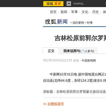
loading...
首页
-
新闻
-
军事
-
文化
-
历史
-
>
国内要闻
>
时事
吉林松原前郭尔罗斯
正文
我来说两句
(
人参与)
2013年10月31日11:25
来源：
中国新闻网
中新网10月31日电 据中国地震台网正式
自治县(北纬44.6度，东经124.2度)发生
原标题：吉林松原前郭尔罗斯蒙古族自治县发