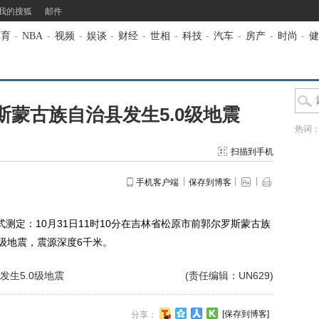
我的搜狐
邮件
体育
-
NBA
-
视频
-
娱谈
-
财经
-
世相
-
科技
-
汽车
-
房产
-
时尚
-
健
蒙古族自治县发生5.0级地震
热词
扫描到手机
手机客户端
保存到博客
测定：10月31日11时10分在吉林省松原市前郭尔罗斯蒙古族
5.0级地震，震源深度6千米。
生5.0级地震
(责任编辑：UN629)
[保存到博客]
分享：