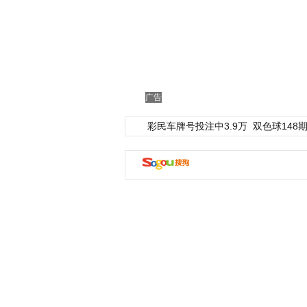
广告
彩民车牌号投注中3.9万
双色球148期