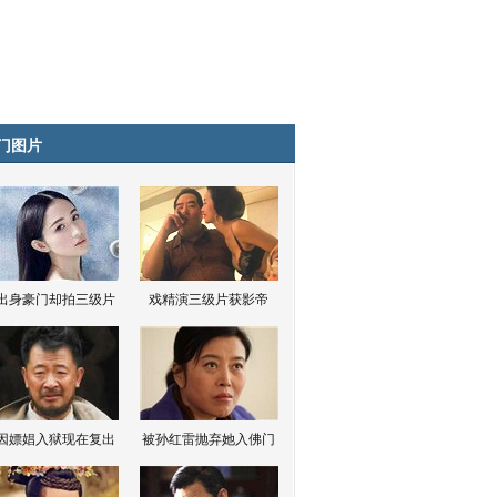
门图片
出身豪门却拍三级片
戏精演三级片获影帝
因嫖娼入狱现在复出
被孙红雷抛弃她入佛门