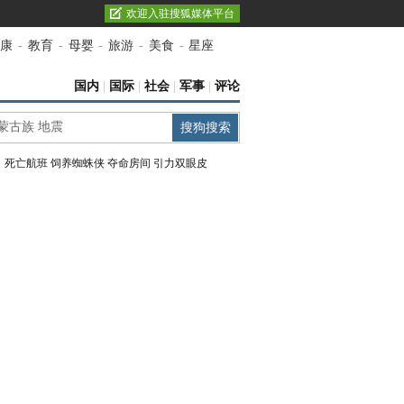
欢迎入驻搜狐媒体平台
康
-
教育
-
母婴
-
旅游
-
美食
-
星座
国内
|
国际
|
社会
|
军事
|
评论
：
死亡航班
饲养蜘蛛侠
夺命房间
引力双眼皮