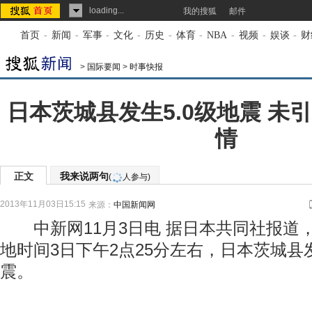
loading...
我的搜狐
邮件
首页
-
新闻
-
军事
-
文化
-
历史
-
体育
-
NBA
-
视频
-
娱谈
-
财
>
国际要闻
>
时事快报
日本茨城县发生5.0级地震 未
情
正文
我来说两句
(
人参与)
2013年11月03日15:15
来源：
中国新闻网
中新网11月3日电 据日本共同社报道
地时间3日下午2点25分左右，日本茨城县发
震。