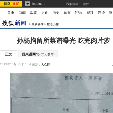
loading...
我的搜狐
邮件
首页
-
新闻
-
军事
-
文化
-
历史
-
体育
-
NBA
-
视频
-
娱谈
-
财
>
最新要闻
>
世态万象
孙杨拘留所菜谱曝光 吃完肉片萝卜
正文
我来说两句
(
人参与)
2013年11月08日11:54
来源：
大众网