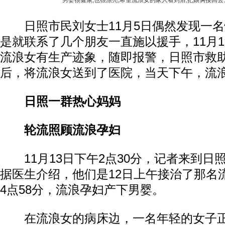
男婴很健康,也很漂亮,希望流浪女的家人看到后,把娘俩接回去
日照市民刘女士11月5日偶然发现一名
是就联系了几个朋友一直施以援手，11月
流浪女有生产迹象，随即报警，日照市救
后，将流浪女送到了医院，当天下午，流
日照一群热心妈妈
轮流照顾流浪孕妇
11月13日下午2点30分，记者来到日
据医生介绍，他们是12日上午接治了那名
4点58分，流浪孕妇产下男婴。
在流浪女的病床边，一名年轻的女子正