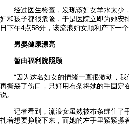
经过医生检查，发现该妇女羊水太少，
妇和孩子都很危险，于是医院立即为她安排
日下午4点58分，该流浪妇女顺利产下一个
男婴健康漂亮
暂由福利院照顾
“因为这名妇女的情绪一直很激动，我
再撕裂了伤口，只好用布条将她的手固定在
说。
记者看到，流浪女虽然被布条绑住了手
扎着想要挣脱下来，而她的左手里紧紧攥