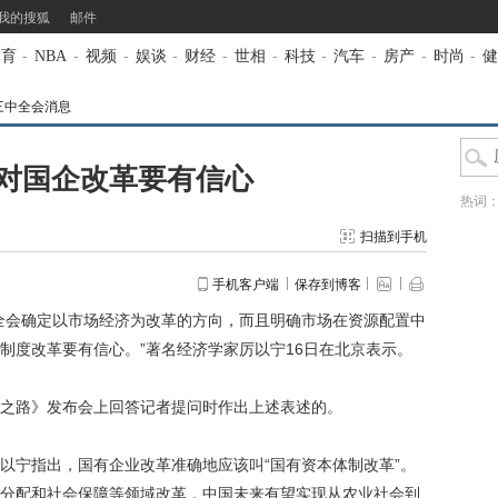
我的搜狐
邮件
体育
-
NBA
-
视频
-
娱谈
-
财经
-
世相
-
科技
-
汽车
-
房产
-
时尚
-
健
三中全会消息
对国企改革要有信心
热词
扫描到手机
手机客户端
保存到博客
中全会确定以市场经济为改革的方向，而且明确市场在资源配置中
制度改革要有信心。”著名经济学家厉以宁16日在北京表示。
路》发布会上回答记者提问时作出上述表述的。
宁指出，国有企业改革准确地应该叫“国有资本体制改革”。
分配和社会保障等领域改革，中国未来有望实现从农业社会到