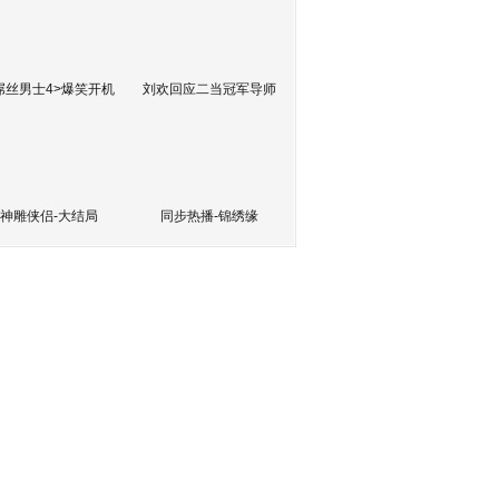
屌丝男士4>爆笑开机
刘欢回应二当冠军导师
神雕侠侣-大结局
同步热播-锦绣缘