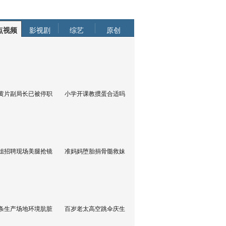
点视频
影视剧
综艺
原创
黄片副局长已被停职
小学开课教掼蛋合适吗
姐招聘现场美腿抢镜
准妈妈堕胎捐骨髓救妹
条生产场地环境肮脏
百岁老太高空跳伞庆生