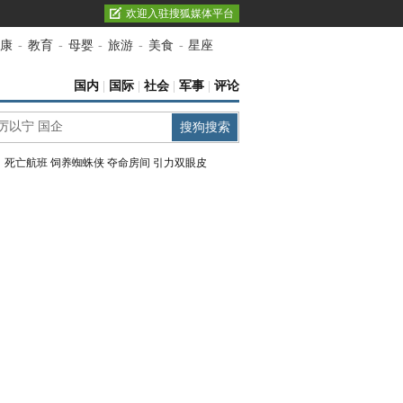
欢迎入驻搜狐媒体平台
康
-
教育
-
母婴
-
旅游
-
美食
-
星座
国内
|
国际
|
社会
|
军事
|
评论
：
死亡航班
饲养蜘蛛侠
夺命房间
引力双眼皮