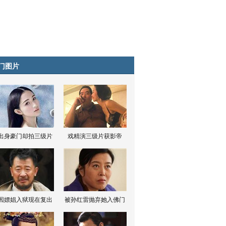
门图片
出身豪门却拍三级片
戏精演三级片获影帝
因嫖娼入狱现在复出
被孙红雷抛弃她入佛门