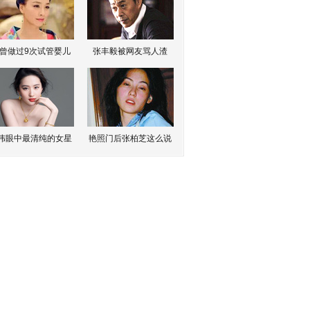
曾做过9次试管婴儿
张丰毅被网友骂人渣
伟眼中最清纯的女星
艳照门后张柏芝这么说