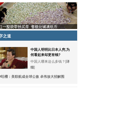
字之道
中国人明明比日本人穷,为
何看起来却更有钱?
中国人哪来这么多钱？[
详
细
]
神吐槽：
美联航成全球公敌 卓伟放大招解围