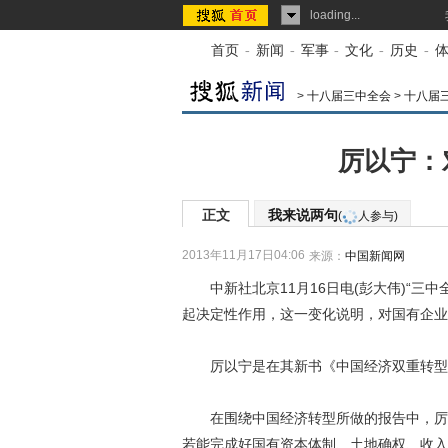
loading...
首页
-
新闻
-
军事
-
文化
-
历史
-
>
十八届三中全会
>
十八届
厉以宁：
正文
我来说两句
(
人参与)
2013年11月17日04:06
来源：
中国新闻网
中新社北京11月16日电(彭大伟)“三
起决定性作用，这一变化说明，对国有企业
厉以宁是在其新书《中国经济双重转型之
在围绕中国经济转型所做的报告中，厉以
若能完成好国有资本体制、土地确权、收入