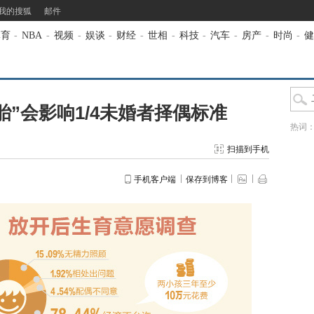
我的搜狐
邮件
体育
-
NBA
-
视频
-
娱谈
-
财经
-
世相
-
科技
-
汽车
-
房产
-
时尚
-
健
胎”会影响1/4未婚者择偶标准
热词
扫描到手机
手机客户端
保存到博客