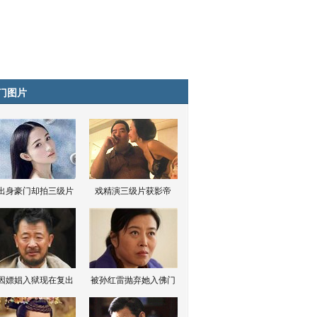
门图片
出身豪门却拍三级片
戏精演三级片获影帝
因嫖娼入狱现在复出
被孙红雷抛弃她入佛门