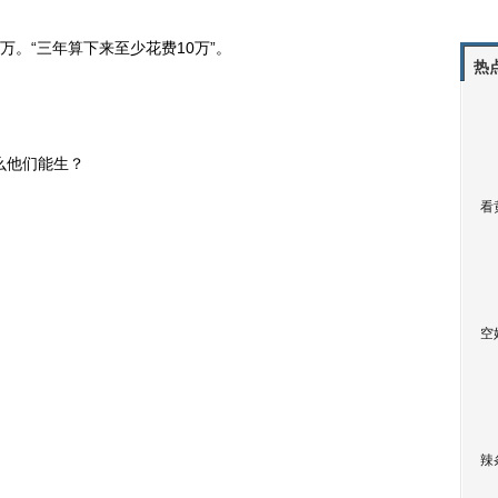
。“三年算下来至少花费10万”。
热
么他们能生？
看
空
辣