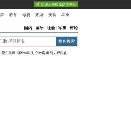
欢迎入驻搜狐媒体平台
康
-
教育
-
母婴
-
旅游
-
美食
-
星座
国内
|
国际
|
社会
|
军事
|
评论
：
死亡航班
饲养蜘蛛侠
夺命房间
引力双眼皮