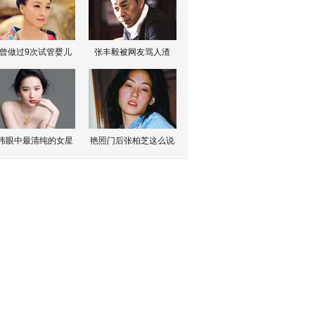
曾做过9次试管婴儿
张丰毅被网友骂人渣
伟眼中最清纯的女星
艳照门后张柏芝这么说