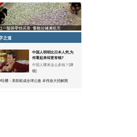
字之道
中国人明明比日本人穷,为
何看起来却更有钱?
中国人哪来这么多钱？[
详
细
]
神吐槽：
美联航成全球公敌 卓伟放大招解围