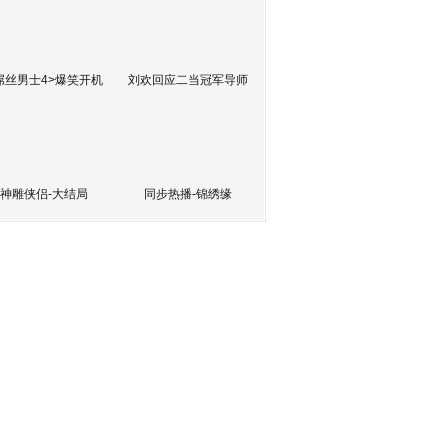
屌丝男士4>爆笑开机
刘欢回应二当冠军导师
神雕侠侣-大结局
同步热播-锦绣缘