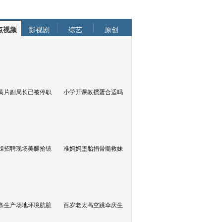
点视频
影视剧
综艺
原创
黄片副局长已被停职
小学开课教掼蛋合适吗
姐招聘现场美腿抢镜
准妈妈堕胎捐骨髓救妹
条生产场地环境肮脏
百岁老太高空跳伞庆生