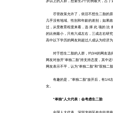
岁以上的人群，想要生2个比例最大，占了
尽管政策允许了，依旧不想生二胎的原因
几乎没有地域、性别和年龄的差别；如果政
过，从受教育程度来看，选 择 此 项的 比
的比例最小，只有六成左右，三成左右研究
高中以下学历的网友则超过八成认为经济为
对于想生二胎的人群，约3/4的网友选择
网友对放开“单独二胎”持支持态度，其中
网友表示不平，认为“单独二胎”和“双独二
有趣的是，“单独二胎”放开后，有1/4
女。
“单独”人大代表：会考虑生二胎
全国人大代表、深圳龙岗区布吉街道南岭