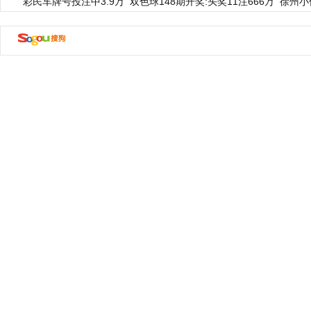
彩民车牌号投注中3.9万
双色球148期开奖:头奖11注666万
徐州小