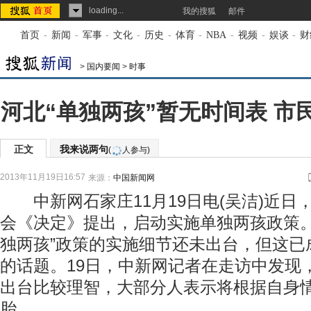
loading...
我的搜狐
邮件
首页
-
新闻
-
军事
-
文化
-
历史
-
体育
-
NBA
-
视频
-
娱谈
-
财
>
国内要闻
>
时事
河北“单独两孩”暂无时间表 市
正文
我来说两句
(
人参与)
2013年11月19日16:57
来源：
中国新闻网
中新网石家庄11月19日电(吴洁)近日
会《决定》提出，启动实施单独两孩政策。
独两孩”政策的实施细节还未出台，但这已
的话题。19日，中新网记者在走访中发现
出台比较理智，大部分人表示将根据自身
胎。