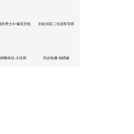
屌丝男士4>爆笑开机
刘欢回应二当冠军导师
神雕侠侣-大结局
同步热播-锦绣缘