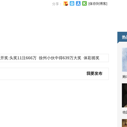
[保存到博客]
分享：
热
开奖:头奖11注666万
徐州小伙中得639万大奖
体彩摇奖
我要发布
她
他