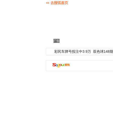
广告
彩民车牌号投注中3.9万
双色球148期