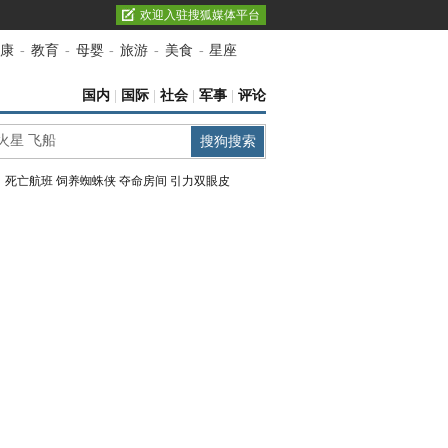
欢迎入驻搜狐媒体平台
康
-
教育
-
母婴
-
旅游
-
美食
-
星座
国内
|
国际
|
社会
|
军事
|
评论
：
死亡航班
饲养蜘蛛侠
夺命房间
引力双眼皮