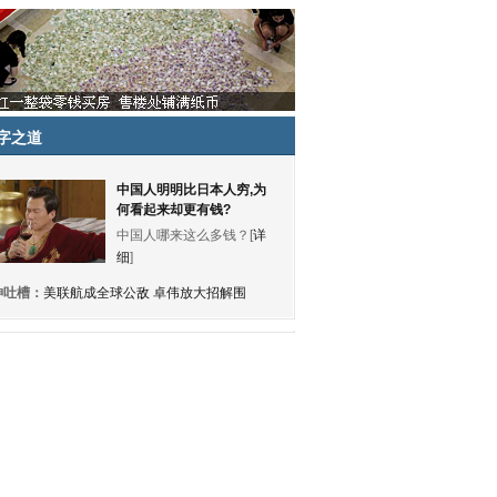
字之道
中国人明明比日本人穷,为
何看起来却更有钱?
中国人哪来这么多钱？[
详
细
]
神吐槽：
美联航成全球公敌 卓伟放大招解围