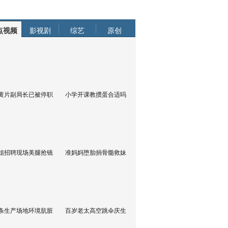
点视频
影视剧
综艺
原创
黄片副局长已被停职
小学开课教掼蛋合适吗
姐招聘现场美腿抢镜
准妈妈堕胎捐骨髓救妹
条生产场地环境肮脏
百岁老太高空跳伞庆生