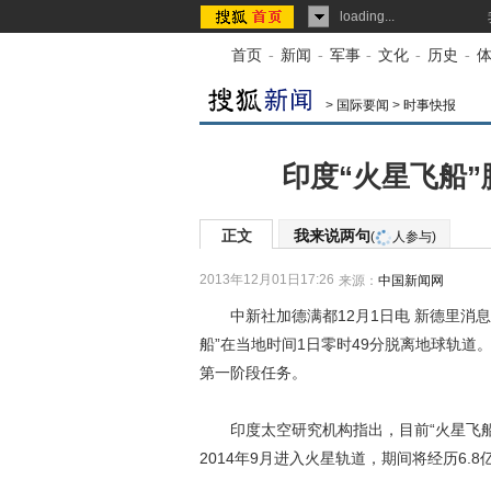
loading...
首页
-
新闻
-
军事
-
文化
-
历史
-
>
国际要闻
>
时事快报
印度“火星飞船”
正文
我来说两句
(
人参与)
2013年12月01日17:26
来源：
中国新闻网
中新社加德满都12月1日电 新德里消息
船”在当地时间1日零时49分脱离地球轨
第一阶段任务。
印度太空研究机构指出，目前“火星飞船”
2014年9月进入火星轨道，期间将经历6.8