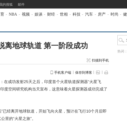
我的搜狐
邮件
体育
-
NBA
-
视频
-
娱谈
-
财经
-
世相
-
科技
-
汽车
-
房产
-
时尚
-
健
脱离地球轨道 第一阶段成功
热词
扫描到手机
手机客户端
保存到博客
：在成功发射25天之后，印度首个火星轨道探测器“火星飞
道。印度空间研究机构当天宣布，这意味着火星探测器成功完成了
已经离开地球轨道，开始飞向火星，预计在飞行10个月后即
亿公里的“火星之旅”。