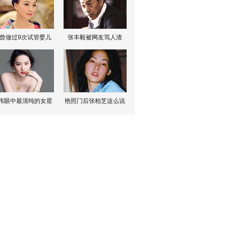
曾做过9次试管婴儿
张丰毅被网友骂人渣
伟眼中最清纯的女星
艳照门后张柏芝这么说