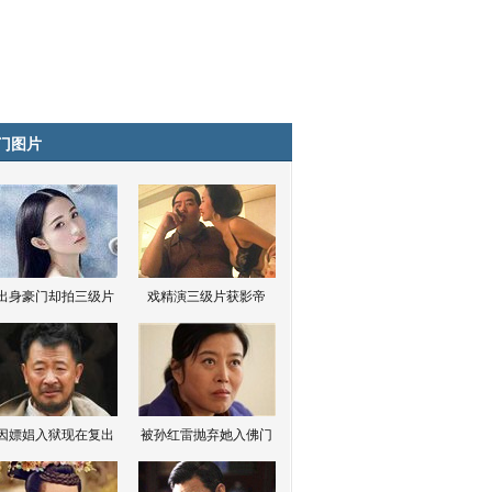
门图片
出身豪门却拍三级片
戏精演三级片获影帝
因嫖娼入狱现在复出
被孙红雷抛弃她入佛门