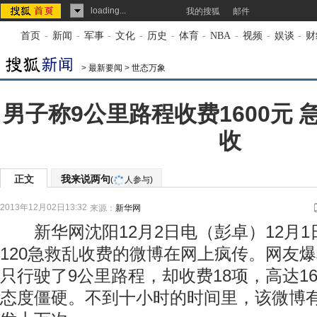
loading...
我的搜狐
邮件
首页
-
新闻
-
军事
-
文化
-
历史
-
体育
-
NBA
-
视频
-
娱谈
-
财
>
最新要闻
>
世态万象
男子称9公里路程收费1600元
收
正文
我来说两句
(
人参与)
2013年12月02日13:32
来源：
新华网
新华网沈阳12月2日电（彭卓）12月1
120急救乱收费的微博在网上疯传。网友爆
只行驶了9公里路程，却收费18项，高达1
态度僵硬。不到十小时的时间里，该微博