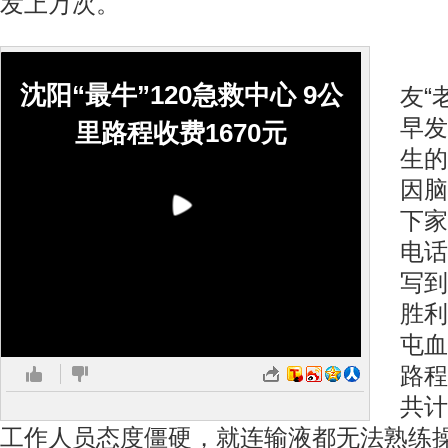
发上万次。
该
沈阳“最牛”120急救中心 9公
友“
早发
里路程收费1670元
生的
因脑
下家
电话
写到
胜利
屯血
路程
共计
工作人员态度僵硬，就连输液都无法熟练操