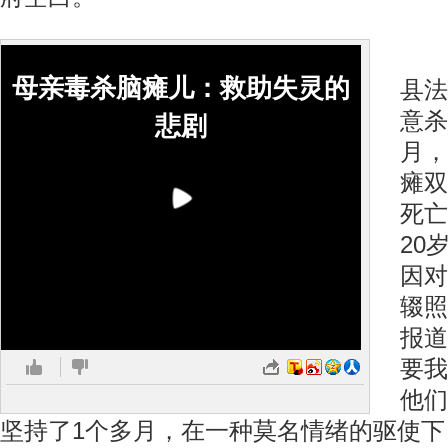
日
母亲毒杀脑瘫儿：救助失灵的
县法
意杀
悲剧
月，
瘫双
死亡
20
因对
辍照
报道
要我
他们
坚持了1个多月，在一种莫名情绪的驱使