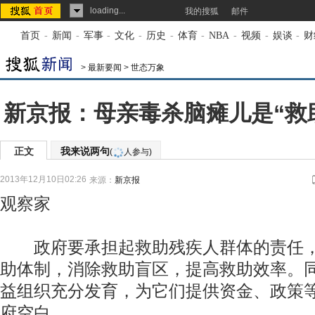
loading...
我的搜狐
邮件
首页
-
新闻
-
军事
-
文化
-
历史
-
体育
-
NBA
-
视频
-
娱谈
-
财
>
最新要闻
>
世态万象
新京报：母亲毒杀脑瘫儿是“救
正文
我来说两句
(
人参与)
2013年12月10日02:26
来源：
新京报
观察家
政府要承担起救助残疾人群体的责任，
助体制，消除救助盲区，提高救助效率。
益组织充分发育，为它们提供资金、政策
府空白。