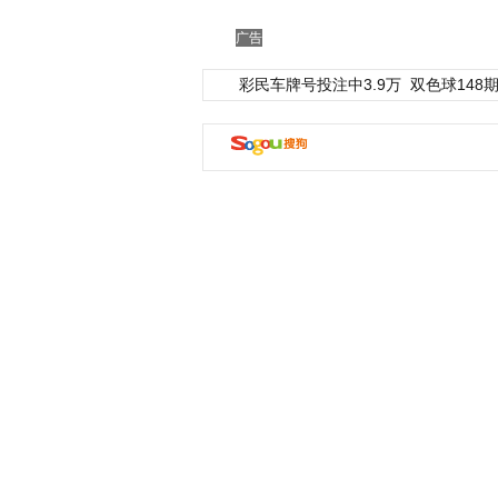
广告
彩民车牌号投注中3.9万
双色球148期