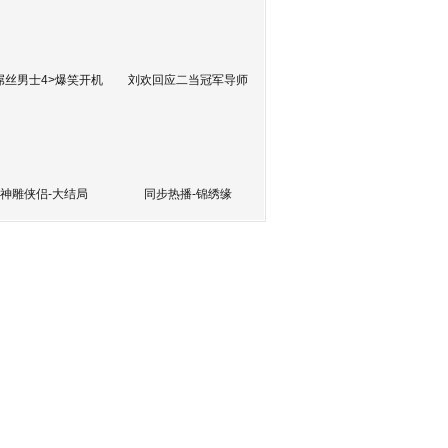
屌丝男士4>爆笑开机
刘欢回应二当冠军导师
神雕侠侣-大结局
同步热播-锦绣缘