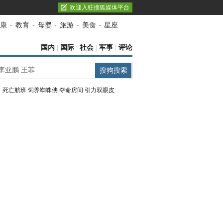
欢迎入驻搜狐媒体平台
康
-
教育
-
母婴
-
旅游
-
美食
-
星座
国内
|
国际
|
社会
|
军事
|
评论
：
死亡航班
饲养蜘蛛侠
夺命房间
引力双眼皮