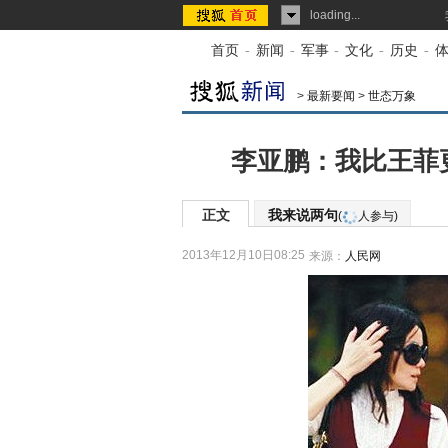
loading...
首页
-
新闻
-
军事
-
文化
-
历史
-
>
最新要闻
>
世态万象
李亚鹏：我比王菲
正文
我来说两句
(
人参与)
2013年12月10日08:25
来源：
人民网