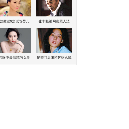
曾做过9次试管婴儿
张丰毅被网友骂人渣
伟眼中最清纯的女星
艳照门后张柏芝这么说