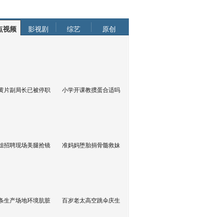
点视频
影视剧
综艺
原创
黄片副局长已被停职
小学开课教掼蛋合适吗
姐招聘现场美腿抢镜
准妈妈堕胎捐骨髓救妹
条生产场地环境肮脏
百岁老太高空跳伞庆生