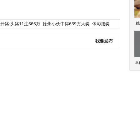
她
开奖:头奖11注666万
徐州小伙中得639万大奖
体彩摇奖
我要发布
卓