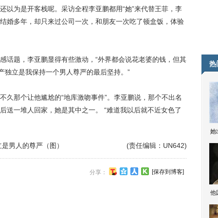
还以为是开客栈呢。采访全程李亚鹏都用“她”来代替王菲，李
结婚多年，却只来过公司一次，和朋友一次吃了顿盒饭，体验
话题，李亚鹏显得有些激动，“外界都会说花老婆的钱，但其
热
财产独立是我保持一个男人尊严的最后坚持。”
久那个让他尴尬的“地库激吻事件”。李亚鹏说，那个不出名
后送一堆人回家，她是其中之一。 “难道我以后就不近女色了
她
立是男人的尊严（图）
(责任编辑：UN642)
[保存到博客]
分享：
他