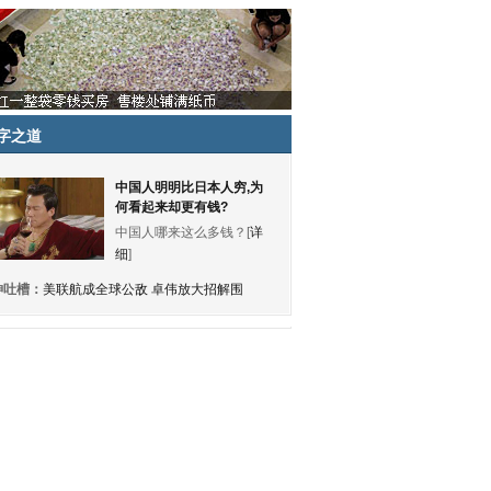
字之道
中国人明明比日本人穷,为
何看起来却更有钱?
中国人哪来这么多钱？[
详
细
]
神吐槽：
美联航成全球公敌 卓伟放大招解围