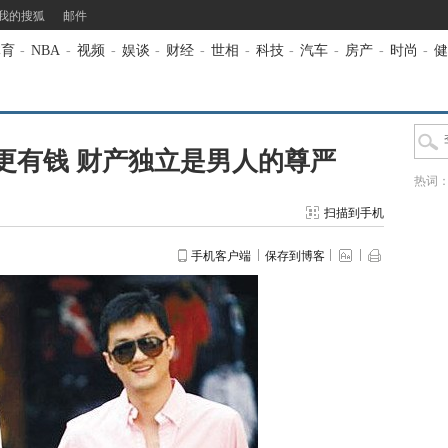
我的搜狐
邮件
体育
-
NBA
-
视频
-
娱谈
-
财经
-
世相
-
科技
-
汽车
-
房产
-
时尚
-
健
更有钱 财产独立是男人的尊严
热词
扫描到手机
手机客户端
保存到博客