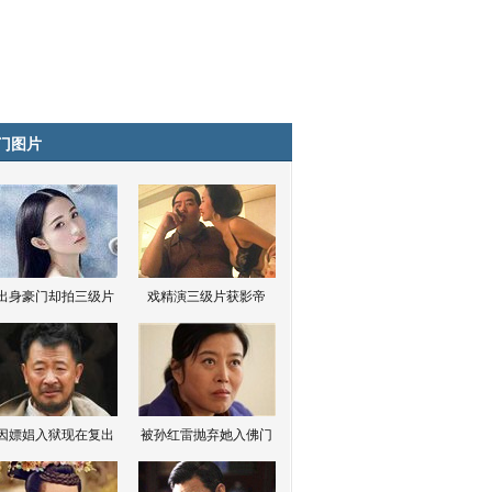
门图片
出身豪门却拍三级片
戏精演三级片获影帝
因嫖娼入狱现在复出
被孙红雷抛弃她入佛门