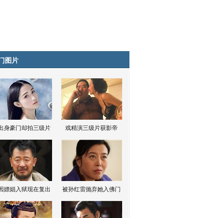
门图片
出身豪门却拍三级片
戏精演三级片获影帝
因嫖娼入狱现在复出
被孙红雷抛弃她入佛门