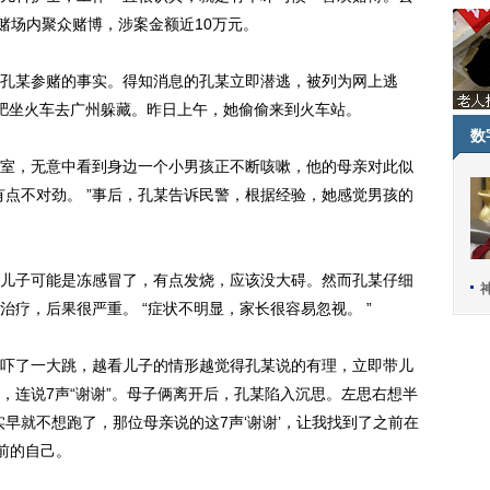
赌场内聚众赌博，涉案金额近10万元。
某参赌的事实。得知消息的孔某立即潜逃，被列为网上逃
合肥坐火车去广州躲藏。昨日上午，她偷偷来到火车站。
数
，无意中看到身边一个小男孩正不断咳嗽，他的母亲对此似
有点不对劲。 ”事后，孔某告诉民警，根据经验，她感觉男孩的
子可能是冻感冒了，有点发烧，应该没大碍。然而孔某仔细
疗，后果很严重。 “症状不明显，家长很容易忽视。 ”
了一大跳，越看儿子的情形越觉得孔某说的有理，立即带儿
，连说7声“谢谢”。母子俩离开后，孔某陷入沉思。左思右想半
早就不想跑了，那位母亲说的这7声‘谢谢’，让我找到了之前在
前的自己。