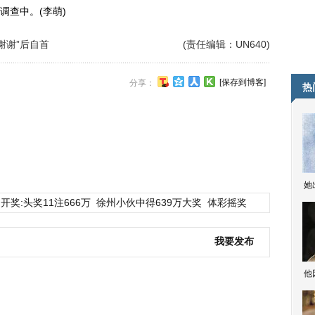
查中。(李萌)
谢谢”后自首
(责任编辑：UN640)
[保存到博客]
分享：
热
她
开奖:头奖11注666万
徐州小伙中得639万大奖
体彩摇奖
我要发布
他