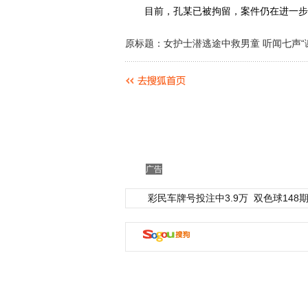
目前，孔某已被拘留，案件仍在进一步调
原标题：女护士潜逃途中救男童 听闻七声“
广告
彩民车牌号投注中3.9万
双色球148期