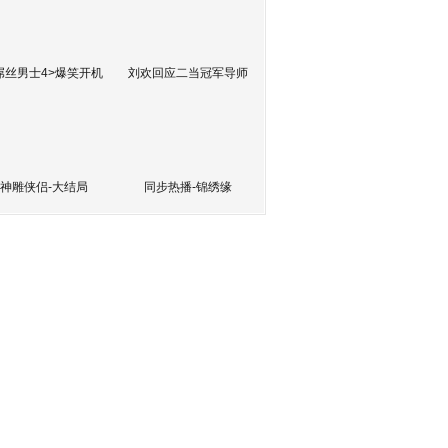
屌丝男士4>爆笑开机
刘欢回应二当冠军导师
神雕侠侣-大结局
同步热播-锦绣缘