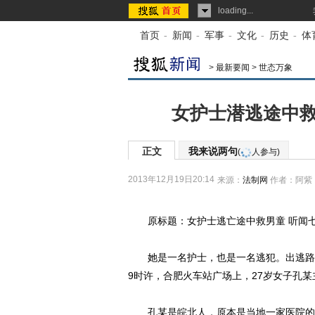
loading...
首页
-
新闻
-
军事
-
文化
-
历史
-
体
>
最新要闻
>
世态万象
女护士潜逃途中救
正文
我来说两句
(
人参与)
2013年12月19日20:14
来源：
法制网
作者：阿紫
原标题：女护士逃亡途中救男童 听闻七声
她是一名护士，也是一名逃犯。出逃路上
9时许，合肥火车站广场上，27岁女子孔某
孔某是皖北人，原本是当地一家医院的儿