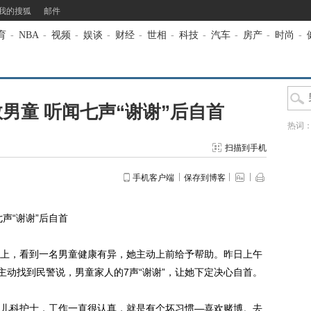
我的搜狐
邮件
育
-
NBA
-
视频
-
娱谈
-
财经
-
世相
-
科技
-
汽车
-
房产
-
时尚
-
男童 听闻七声“谢谢”后自首
热词
扫描到手机
手机客户端
保存到博客
“谢谢”后自首
，看到一名男童健康有异，她主动上前给予帮助。昨日上午
主动找到民警说，男童家人的7声“谢谢”，让她下定决心自首。
科护士，工作一直很认真，就是有个坏习惯—喜欢赌博。去