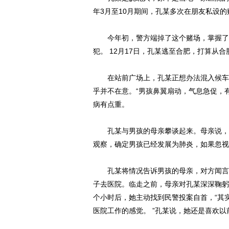
年3月至10月期间，孔某多次在朋友私设的
今年初，警方端掉了这个赌场，掌握了孔
犯。 12月17日，孔某逃至合肥，打算从
在站前广场上，孔某正想办法混入候车室
乎并不在意。“男孩鼻翼扇动，气息急促，
病有点重。
孔某与男孩的母亲攀谈起来。母亲说，儿
观察，确定男孩已经发展为肺炎，如果忽视治
孔某将情况告诉男孩的母亲，对方闻言吓
子去医院。临走之前，母亲对孔某深深鞠躬
个小时后，她主动找到民警投案自首，“其实
医院工作的感觉。 ”孔某说，她还是喜欢以