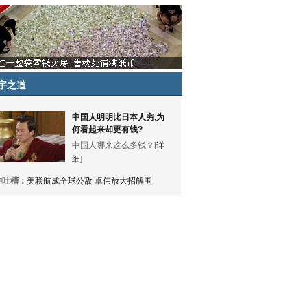
字之道
中国人明明比日本人穷,为
何看起来却更有钱?
中国人哪来这么多钱？[
详
细
]
神吐槽：
美联航成全球公敌 卓伟放大招解围