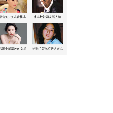
曾做过9次试管婴儿
张丰毅被网友骂人渣
伟眼中最清纯的女星
艳照门后张柏芝这么说