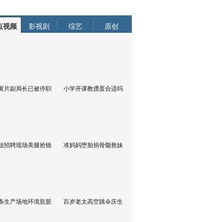
点视频
影视剧
综艺
原创
黄片副局长已被停职
小学开课教掼蛋合适吗
姐招聘现场美腿抢镜
准妈妈堕胎捐骨髓救妹
条生产场地环境肮脏
百岁老太高空跳伞庆生