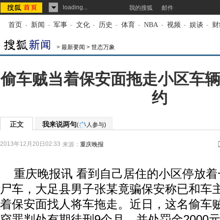
loading...
我的搜狐
邮件
首页
-
新闻
-
军事
-
文化
-
历史
-
体育
-
NBA
-
视频
-
娱谈
-
财
>
最新要闻
>
世态万象
偷车贼当着保安面拖走小区车辆
约
正文
我来说两句
(
人参与)
2013年12月20日02:33
来源：
重庆晚报
重庆晚报讯 看到自己居住的小区停放着
尸车，大足县男子张某竟骗保安称已和车
着保安面找人将车拖走。近日，这名偷车
窃罪判处有期徒刑9个月，并处罚金2000