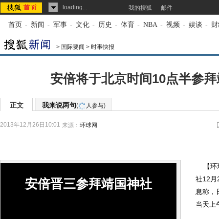
loading...
我的搜狐
邮件
首页
-
新闻
-
军事
-
文化
-
历史
-
体育
-
NBA
-
视频
-
娱谈
-
财
>
国际要闻
>
时事快报
安倍将于北京时间10点半参
正文
我来说两句
(
人参与)
2013年12月26日10:01
来源：
环球网
【环球
社12
安倍晋三参拜靖国神社
息称，
当天上