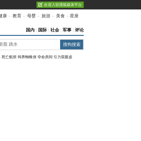
欢迎入驻搜狐媒体平台
健康
-
教育
-
母婴
-
旅游
-
美食
-
星座
国内
|
国际
|
社会
|
军事
|
评论
：
死亡航班
饲养蜘蛛侠
夺命房间
引力双眼皮