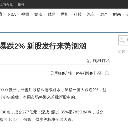
我的搜狐
邮件
育
-
NBA
-
视频
-
娱谈
-
财经
-
世相
-
科技
-
汽车
-
房产
-
时尚
-
暴跌2% 新股发行来势汹汹
热词
扫描到手机
手机客户端
保存到博客
双双低开，开盘后股指即连续跳水，沪指一度大跌逾2%，创
发行势头凶猛，本周市场将迎来首批新股申购。
6点，成交277亿元；深成指跌2.35%报7839.84点，成交
0点。盘面上地产、保险、煤炭等板块全线大跌。