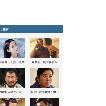
门图片
出身豪门却拍三级片
戏精演三级片获影帝
因嫖娼入狱现在复出
被孙红雷抛弃她入佛门