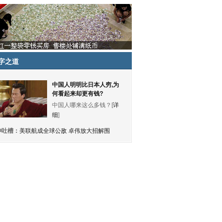
字之道
中国人明明比日本人穷,为
何看起来却更有钱?
中国人哪来这么多钱？[
详
细
]
神吐槽：
美联航成全球公敌 卓伟放大招解围