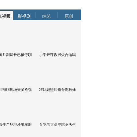
点视频
影视剧
综艺
原创
黄片副局长已被停职
小学开课教掼蛋合适吗
姐招聘现场美腿抢镜
准妈妈堕胎捐骨髓救妹
条生产场地环境肮脏
百岁老太高空跳伞庆生