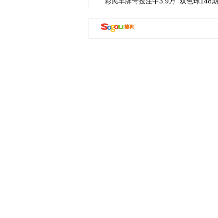
彩民车牌号投注中3.9万
双色球148期