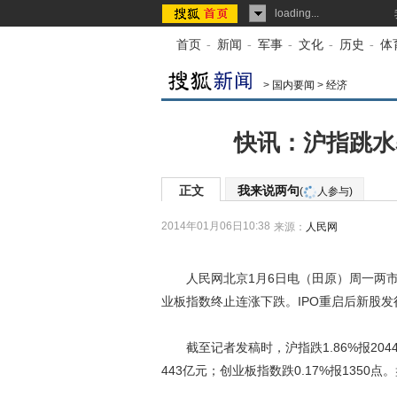
loading...
首页
-
新闻
-
军事
-
文化
-
历史
-
体
>
国内要闻
>
经济
快讯：沪指跳水
正文
我来说两句
(
人参与)
2014年01月06日10:38
来源：
人民网
人民网北京1月6日电（田原）周一两市
业板指数终止连涨下跌。IPO重启后新股
截至记者发稿时，沪指跌1.86%报2044.3
443亿元；创业板指数跌0.17%报135