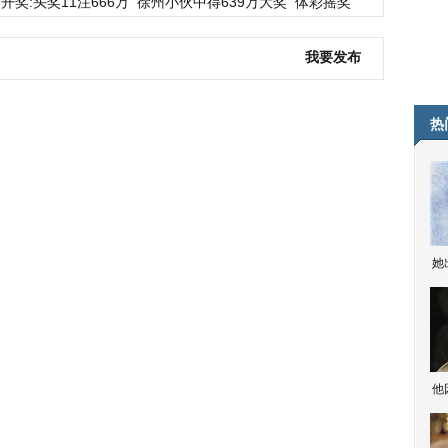
开奖:头奖11注666万
徐州小伙中得639万大奖
体彩摇奖
我要发布
热
她
他