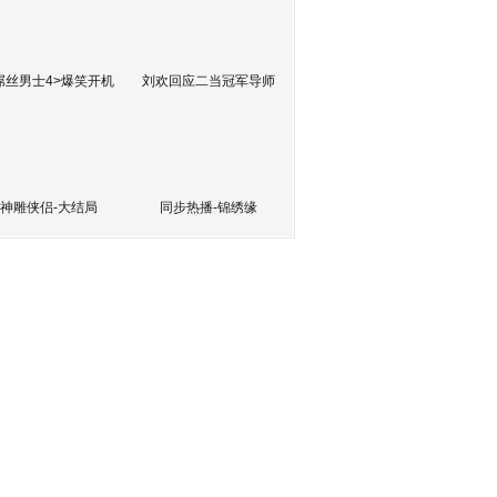
屌丝男士4>爆笑开机
刘欢回应二当冠军导师
神雕侠侣-大结局
同步热播-锦绣缘