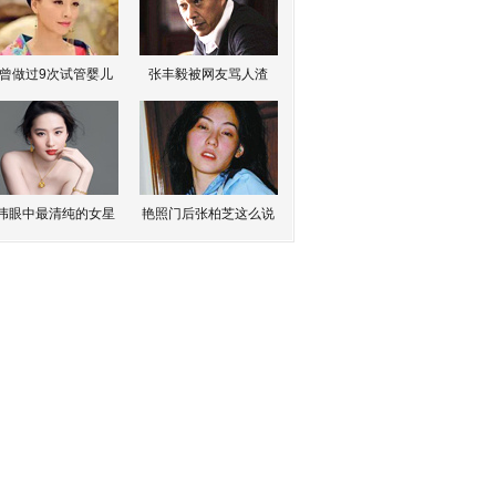
曾做过9次试管婴儿
张丰毅被网友骂人渣
伟眼中最清纯的女星
艳照门后张柏芝这么说