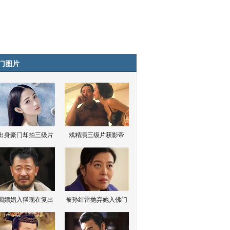
门图片
出身豪门却拍三级片
戏精演三级片获影帝
因嫖娼入狱现在复出
被孙红雷抛弃她入佛门