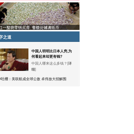
字之道
中国人明明比日本人穷,为
何看起来却更有钱?
中国人哪来这么多钱？[
详
细
]
神吐槽：
美联航成全球公敌 卓伟放大招解围