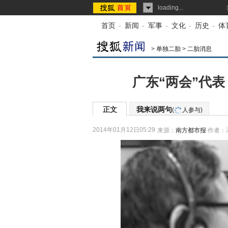
loading...
首页
-
新闻
-
军事
-
文化
-
历史
-
体
>
单独二胎
>
二胎消息
广东“两会”代
正文
我来说两句
(
人参与)
2014年01月12日05:29
来源：
南方都市报
作者：