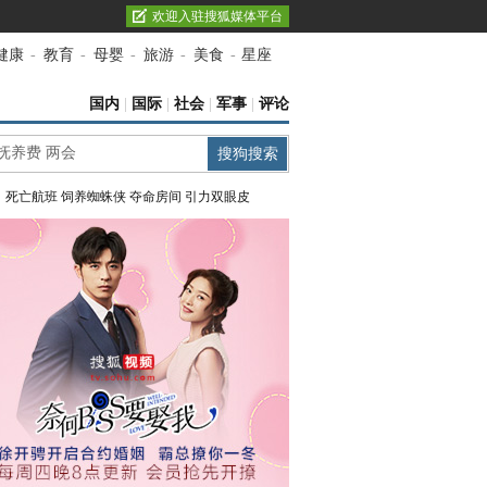
欢迎入驻搜狐媒体平台
健康
-
教育
-
母婴
-
旅游
-
美食
-
星座
国内
|
国际
|
社会
|
军事
|
评论
：
死亡航班
饲养蜘蛛侠
夺命房间
引力双眼皮