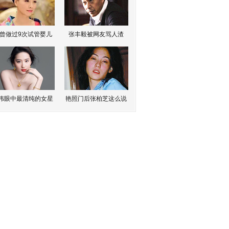
曾做过9次试管婴儿
张丰毅被网友骂人渣
伟眼中最清纯的女星
艳照门后张柏芝这么说