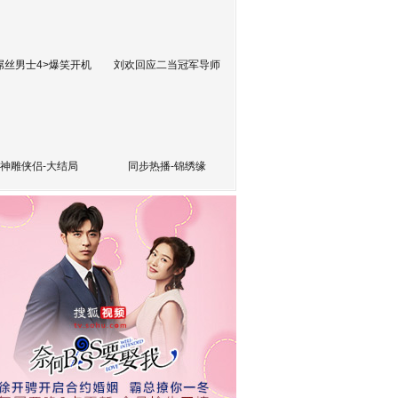
屌丝男士4>爆笑开机
刘欢回应二当冠军导师
神雕侠侣-大结局
同步热播-锦绣缘