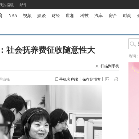
我的搜狐
邮件
育
-
NBA
-
视频
-
娱谈
-
财经
-
世相
-
科技
-
汽车
-
房产
-
时尚
-
表：社会抚养费征收随意性大
热词
扫描到手机
冯宙锋
手机客户端
保存到博客