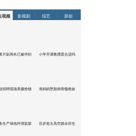
点视频
影视剧
综艺
原创
黄片副局长已被停职
小学开课教掼蛋合适吗
姐招聘现场美腿抢镜
准妈妈堕胎捐骨髓救妹
条生产场地环境肮脏
百岁老太高空跳伞庆生