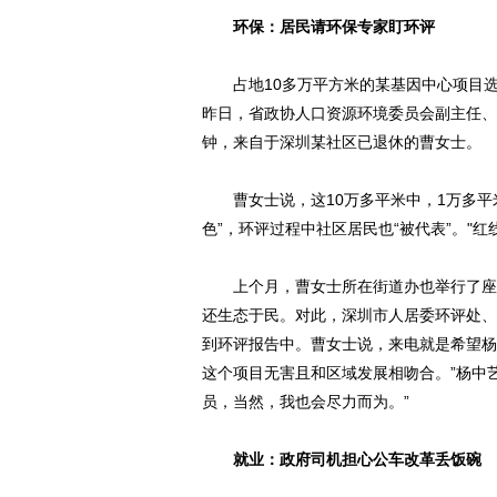
环保：居民请环保专家盯环评
占地10多万平方米的某基因中心项目选
昨日，省政协人口资源环境委员会副主任、
钟，来自于深圳某社区已退休的曹女士。
曹女士说，这10万多平米中，1万多平米
色”，环评过程中社区居民也“被代表”。"红
上个月，曹女士所在街道办也举行了座谈
还生态于民。对此，深圳市人居委环评处、
到环评报告中。曹女士说，来电就是希望杨
这个项目无害且和区域发展相吻合。”杨中艺
员，当然，我也会尽力而为。”
就业：政府司机担心公车改革丢饭碗