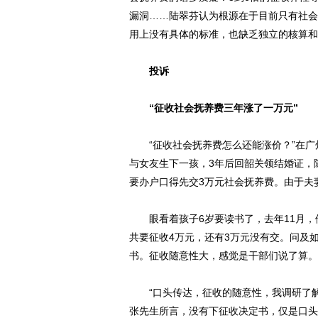
漏洞……陆翠芬认为根源在于目前只有社会
用上没有具体的标准，也缺乏独立的核算和
投诉
“征收社会抚养费三年涨了一万元”
“征收社会抚养费怎么还能涨价？”在广州
与女友生下一孩，3年后回韶关领结婚证，
要办户口得先交3万元社会抚养费。由于夫妻
眼看着孩子6岁要读书了，去年11月，
共要征收4万元，还有3万元没有交。问及
书。征收随意性大，感觉是干部们说了算。
“口头传达，征收的随意性，我调研了解
张先生所言，没有下征收决定书，仅是口头