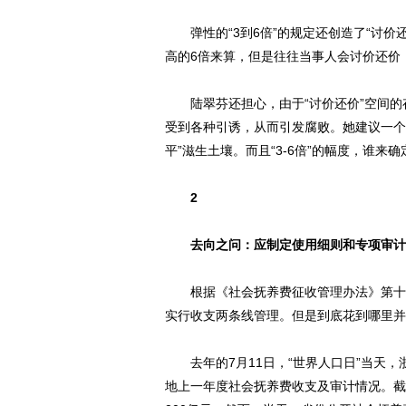
弹性的“3到6倍”的规定还创造了“讨价
高的6倍来算，但是往往当事人会讨价还价
陆翠芬还担心，由于“讨价还价”空间的
受到各种引诱，从而引发腐败。她建议一个
平”滋生土壤。而且“3-6倍”的幅度，谁
2
去向之问：应制定使用细则和专项审计
根据《社会抚养费征收管理办法》第十条
实行收支两条线管理。但是到底花到哪里并
去年的7月11日，“世界人口日”当天，浙
地上一年度社会抚养费收支及审计情况。截至