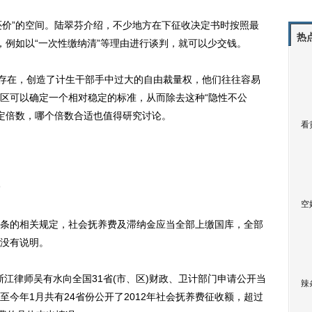
还价”的空间。陆翠芬介绍，不少地方在下征收决定书时按照最
热
，例如以“一次性缴纳清”等理由进行谈判，就可以少交钱。
存在，创造了计生干部手中过大的自由裁量权，他们往往容易
区可以确定一个相对稳定的标准，从而除去这种“隐性不公
来确定倍数，哪个倍数合适也值得研究讨论。
看
空
的相关规定，社会抚养费及滞纳金应当全部上缴国库，全部
没有说明。
江律师吴有水向全国31省(市、区)财政、卫计部门申请公开当
辣
今年1月共有24省份公开了2012年社会抚养费征收额，超过