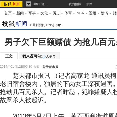
loading...
我的搜狐
邮件
首页
-
新闻
-
军事
-
文化
-
历史
-
体育
-
NBA
-
视频
-
娱谈
-
财
>
最新要闻
>
世态万象
男子欠下巨额赌债 为抢几百
正文
我来说两句
(
人参与)
2014年01月12日06:30
来源：
楚天都市报
楚天都市报讯 （记者高家龙 通讯员柯
老旧宿舍楼内，独居的下岗女工深夜遇害
抢劫几百元杀人。记者昨悉，犯罪嫌疑人
故意杀人被起诉。
2013年5月7日上午，黄石西塞街道原