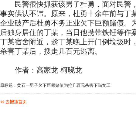
民警很快抓获该男子杜勇，面对民警，
事实供认不讳。原来，杜勇十余年前与丁
企业破产后杜勇不务正业欠下巨额赌债。
后独身居住的丁某，当日他携带铁锤等作
丁某宿舍附近，趁丁某晚上开门倒垃圾时
杀害丁某后，搜走几百元逃离。
作者：高家龙 柯晓龙
原标题：黄石一男子欠下巨额赌债为抢几百元杀害下岗女工