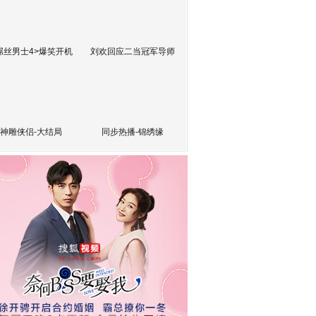
屌丝男士4>爆笑开机
刘欢回应二当冠军导师
神雕侠侣-大结局
同步热播-锦绣缘