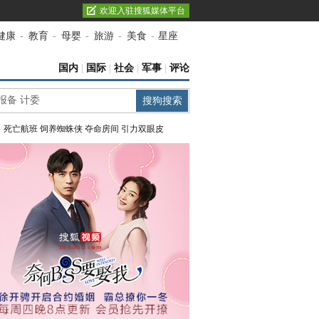
欢迎入驻搜狐媒体平台
健康
-
教育
-
母婴
-
旅游
-
美食
-
星座
国内
|
国际
|
社会
|
军事
|
评论
：
死亡航班
饲养蜘蛛侠
夺命房间
引力双眼皮