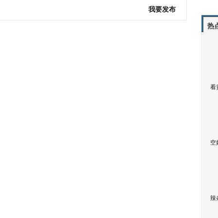
我要发布
热
看
空
辣