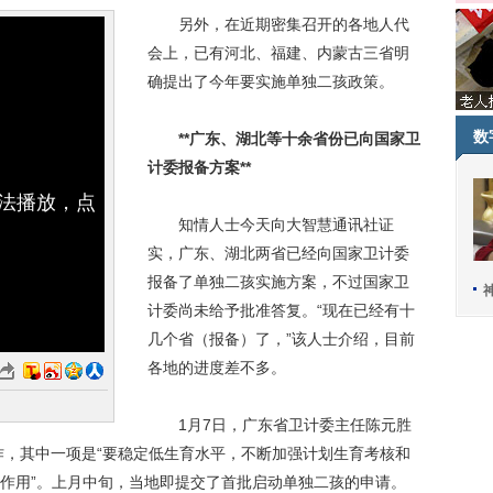
另外，在近期密集召开的各地人代
会上，已有河北、福建、内蒙古三省明
确提出了今年要实施单独二孩政策。
数
**广东、湖北等十余省份已向国家卫
计委报备方案**
无法播放，点
知情人士今天向大智慧通讯社证
实，广东、湖北两省已经向国家卫计委
报备了单独二孩实施方案，不过国家卫
计委尚未给予批准答复。“现在已经有十
几个省（报备）了，”该人士介绍，目前
各地的进度差不多。
1月7日，广东省卫计委主任陈元胜
工作，其中一项是“要稳定低生育水平，不断加强计划生育考核和
作用”。上月中旬，当地即提交了首批启动单独二孩的申请。