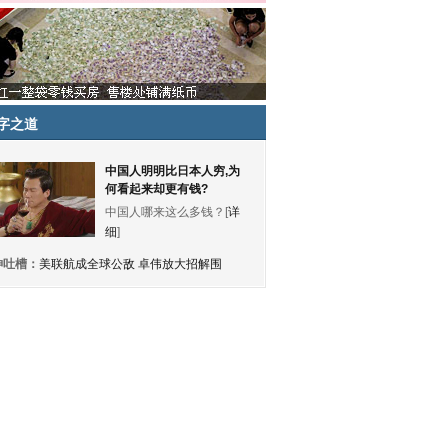
字之道
中国人明明比日本人穷,为
何看起来却更有钱?
中国人哪来这么多钱？[
详
细
]
神吐槽：
美联航成全球公敌 卓伟放大招解围