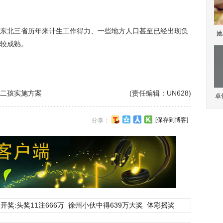
北三省历年来计生工作得力、一些地方人口甚至已经出现负
她
较成熟。
二孩实施方案
(责任编辑：UN628)
卓
[保存到博客]
分享：
开奖:头奖11注666万
徐州小伙中得639万大奖
体彩摇奖