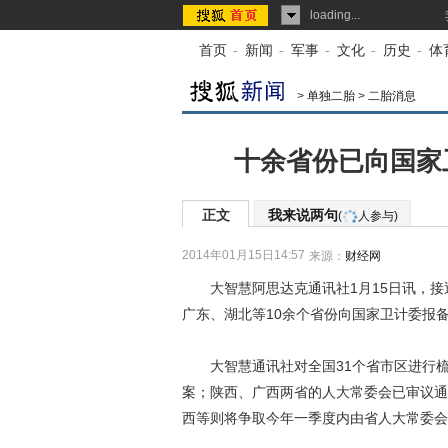
loading...
首页
-
新闻
-
军事
-
文化
-
历史
-
体
>
单独二胎
>
二胎消息
十余省份已向国家
正文
我来说两句
(
人参与)
2014年01月15日14:57
来源：
财经网
大智慧阿思达克通讯社1月15日讯，接
广东、湖北等10余个省份向国家卫计委报备
大智慧通讯社对全国31个省市区进行梳
案；陕西、广西两省的人大常委会已审议通
西等则将争取今年一季度内由省人大常委会