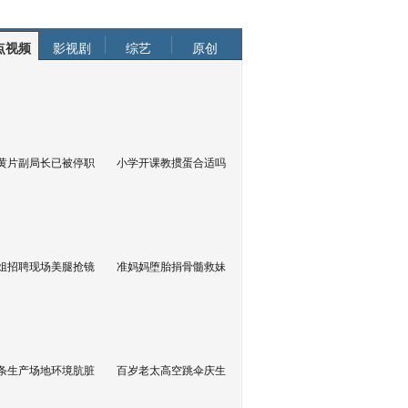
点视频
影视剧
综艺
原创
黄片副局长已被停职
小学开课教掼蛋合适吗
姐招聘现场美腿抢镜
准妈妈堕胎捐骨髓救妹
条生产场地环境肮脏
百岁老太高空跳伞庆生