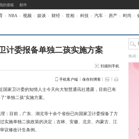
我的搜狐
邮件
育
-
NBA
-
视频
-
娱谈
-
财经
-
世相
-
科技
-
汽车
-
房产
-
时尚
-
卫计委报备单独二孩实施方案
热词
扫描到手机
手机客户端
保存到博客
近国家卫计委的知情人士今天向大智慧通讯社透露，目前已有
了“单独二孩”实施方案。
理：目前，广东、湖北等十余个省份已向国家卫计委报备了方
过实施单独二孩政策的决定；吉林、安徽、北京、内蒙古、江
审议修改计生条例。