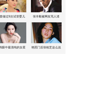
曾做过9次试管婴儿
张丰毅被网友骂人渣
伟眼中最清纯的女星
艳照门后张柏芝这么说