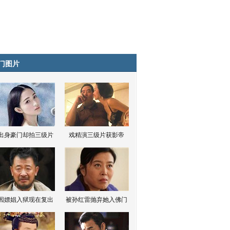
门图片
出身豪门却拍三级片
戏精演三级片获影帝
因嫖娼入狱现在复出
被孙红雷抛弃她入佛门