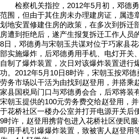
检察机关指控，2012年5月初，邓德
范围，但由于其住房未办理建房证，属违
划地安置修建住房的政策，在多次到拆迁
房遭到拒绝后，遂产生报复拆迁工作人员的念
8日，邓德勇与宋朝玉共谋对位于巧家县
部实施爆炸，后邓德勇用手机、电灯开关
自制了爆炸装置，次日对该爆炸装置进行
功。2012年5月10日8时许，宋朝玉按邓
劳务市场以干活为由找到赵登用，并搭乘
家县国税局门口与邓德勇会合，后邓将装
宋朝玉提供的100元劳务费交给赵登用，
于花桥社区一楼办公室并打开电源开关后
9时许，赵登用携背包进入花桥社区便民
即用手机引爆爆炸装置，致被害人赵登用等