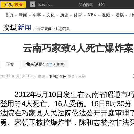
loading...
我的搜狐
邮件
首页
-
新闻
-
军事
-
文化
-
历史
-
体育
-
NBA
-
视频
-
娱谈
-
财
>
最新要闻
>
世态万象
云南巧家致4人死亡爆炸
正文
我来说两句
(
人参与)
2014年01月16日18:57
来源：
中国新闻网
作者：王研
2012年5月10日发生在云南省昭通市
登用等4人死亡、16人受伤。16日8时30
法院在巧家县人民法院依法公开开庭审理
勇、宋朝玉被控爆炸罪，陈和志被控非法