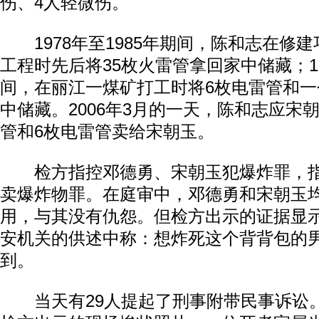
伤、4人轻微伤。
1978年至1985年期间，陈和志在修
工程时先后将35枚火雷管拿回家中储藏；19
间，在丽江一煤矿打工时将6枚电雷管和
中储藏。2006年3月的一天，陈和志应宋
管和6枚电雷管卖给宋朝玉。
检方指控邓德勇、宋朝玉犯爆炸罪，指
卖爆炸物罪。在庭审中，邓德勇和宋朝玉
用，与其没有仇怨。但检方出示的证据显
安机关的供述中称：想炸死这个背背包的
到。
当天有29人提起了刑事附带民事诉讼