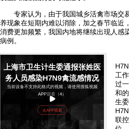
专家认为，由于我国城乡活禽市场交易
养现象在短期内难以消除，加之春节临近
消费更加频繁，我国内地将继续出现人感染
病例。
为
H7
上海市卫生计生委通报张姓医
工作
务人员感染H7N9禽流感情况
过一
当前设备不支持此格式的视频，请使用搜狐视频
和的
APP观看（4）
生委
H7
去APP观看
联控
位，