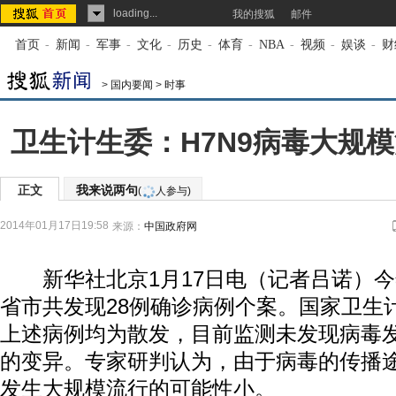
loading...
我的搜狐
邮件
首页
-
新闻
-
军事
-
文化
-
历史
-
体育
-
NBA
-
视频
-
娱谈
-
财
>
国内要闻
>
时事
卫生计生委：H7N9病毒大规
正文
我来说两句
(
人参与)
2014年01月17日19:58
来源：
中国政府网
新华社北京1月17日电（记者吕诺）今
省市共发现28例确诊病例个案。国家卫生
上述病例均为散发，目前监测未发现病毒
的变异。专家研判认为，由于病毒的传播
发生大规模流行的可能性小。