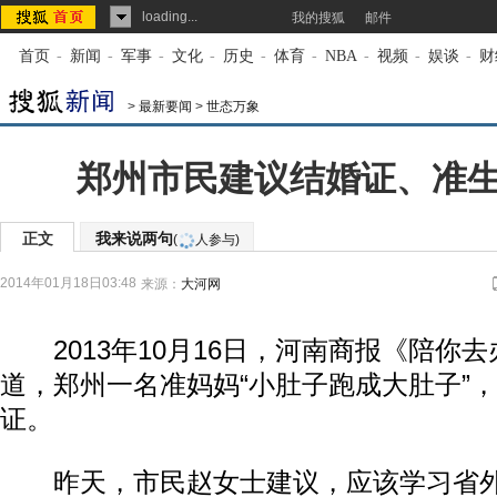
loading...
我的搜狐
邮件
首页
-
新闻
-
军事
-
文化
-
历史
-
体育
-
NBA
-
视频
-
娱谈
-
财
>
最新要闻
>
世态万象
郑州市民建议结婚证、准
正文
我来说两句
(
人参与)
2014年01月18日03:48
来源：
大河网
2013年10月16日，河南商报《陪你
道，郑州一名准妈妈“小肚子跑成大肚子”
证。
昨天，市民赵女士建议，应该学习省外