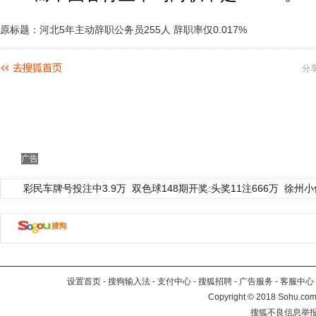
原标题：河北5年主动辞职公务员255人 辞职率仅0.017%
分
广告
彩民车牌号投注中3.9万
双色球148期开奖:头奖11注666万
徐州小
设置首页
-
搜狗输入法
-
支付中心
-
搜狐招聘
-
广告服务
-
客服中心
Copyright
©
2018 Sohu.com 
搜狐不良信息举