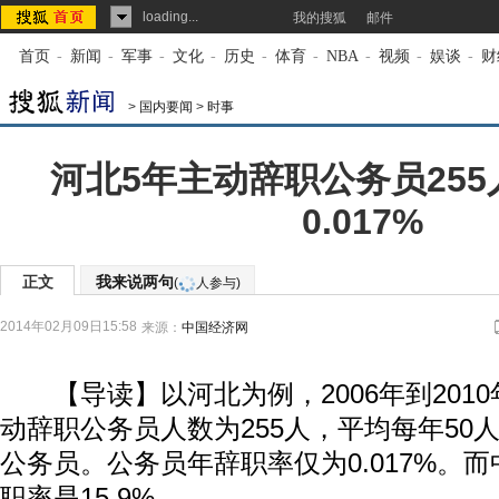
loading...
我的搜狐
邮件
首页
-
新闻
-
军事
-
文化
-
历史
-
体育
-
NBA
-
视频
-
娱谈
-
财
>
国内要闻
>
时事
河北5年主动辞职公务员255
0.017%
正文
我来说两句
(
人参与)
2014年02月09日15:58
来源：
中国经济网
【导读】以河北为例，2006年到201
动辞职公务员人数为255人，平均每年50
公务员。公务员年辞职率仅为0.017%。
职率是15.9%。