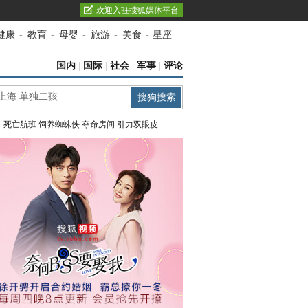
欢迎入驻搜狐媒体平台
健康
-
教育
-
母婴
-
旅游
-
美食
-
星座
国内
|
国际
|
社会
|
军事
|
评论
：
死亡航班
饲养蜘蛛侠
夺命房间
引力双眼皮