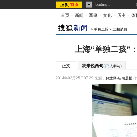
loading...
首页
-
新闻
-
军事
-
文化
-
历史
-
体
>
单独二胎
>
二胎消息
上海“单独二孩”
正文
我来说两句
(
人参与)
2014年02月25日07:29
来源：
解放网-新闻晨报
作