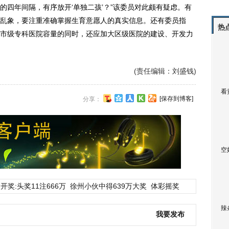
的四年间隔，有序放开‘单独二孩’？”该委员对此颇有疑虑。有
乱象，要注重准确掌握生育意愿人的真实信息。还有委员指
热
市级专科医院容量的同时，还应加大区级医院的建设、开发力
(责任编辑：刘盛钱)
看
[保存到博客]
分享：
空
开奖:头奖11注666万
徐州小伙中得639万大奖
体彩摇奖
辣
我要发布