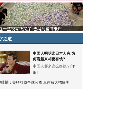
字之道
中国人明明比日本人穷,为
何看起来却更有钱?
中国人哪来这么多钱？[
详
细
]
神吐槽：
美联航成全球公敌 卓伟放大招解围