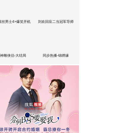
屌丝男士4>爆笑开机
刘欢回应二当冠军导师
神雕侠侣-大结局
同步热播-锦绣缘