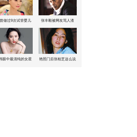
曾做过9次试管婴儿
张丰毅被网友骂人渣
伟眼中最清纯的女星
艳照门后张柏芝这么说