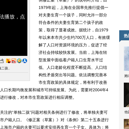
例修正案（草案）》的说明时介绍，自
1979年起，上海在全国率先推行提倡一
对夫妻生育一个孩子，同时允许一部分
无法播放，点
符合条件的夫妻生育第二个孩子的政
策，取得了显著成效。据统计，自1979
热
年以来本市共少生约700万人口，有效缓
解了人口对资源环境的压力，促进了经
济社会持续较快发展。当前，上海在转
型发展中面临着户籍人口生育水平过
低、人口老龄化程度不断提高、人口结
二孩..
构性矛盾突出等问题。依法调整完善本
她
市生育政策的具体规定，将有利于改善
人口长期均衡发展和城市可持续发展。为此，需要对2004年4
进行修改，对本市生育政策进行相应调整。
注的“单独二孩”问题对相关条例进行了修改，将单独夫妻可
他
市户籍人口。《修正案（草案）》对《条例》第二十五条进行
上海市户籍的夫妻可以要求安排再生育一个子女。具体为：将