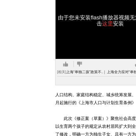
由于您未安装flash播放器视频
击
这里
安装
[相关]
上海“单独二孩”政策不..
|
上海全力应对“单独
人口结构、家庭结构稳定、城乡统筹发展、
月起施行的《上海市人口与计划生育条例》
此次《修正案（草案）》聚焦社会高度关
以生育两个孩子的规定从农村居民扩大到全
了修改，明确一方为独生子女、且有一方为