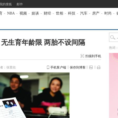
我的搜狐
邮件
育
-
NBA
-
视频
-
娱谈
-
财经
-
世相
-
科技
-
汽车
-
房产
-
时尚
-
：无生育年龄限 两胎不设间隔
热词
扫描到手机
者：张昱欣
手机客户端
保存到博客