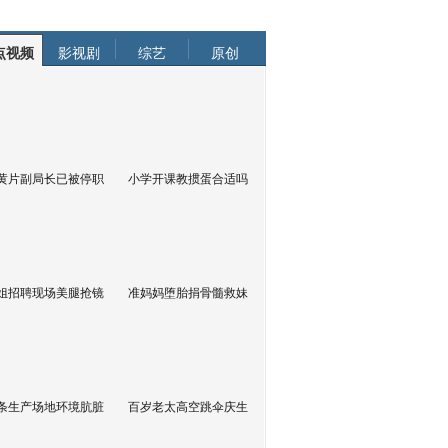
点视频
影视剧
综艺
原创
黄片副局长已被停职
小学开课教掼蛋合适吗
姐招聘现场美腿抢镜
准妈妈堕胎捐骨髓救妹
条生产场地环境肮脏
百岁老太高空跳伞庆生