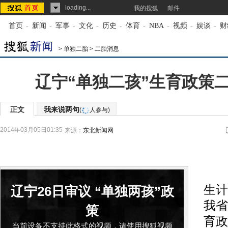
loading...
我的搜狐
邮件
首页
-
新闻
-
军事
-
文化
-
历史
-
体育
-
NBA
-
视频
-
娱谈
-
财
>
单独二胎
>
二胎消息
辽宁“单独二孩”生育政策
正文
我来说两句
(
人参与)
2014年03月05日01:35
来源：
东北新闻网
记
生计
辽宁26日审议 “单独两孩”政
我省
策
育政
当前设备不支持此格式的视频，请使用搜狐视频