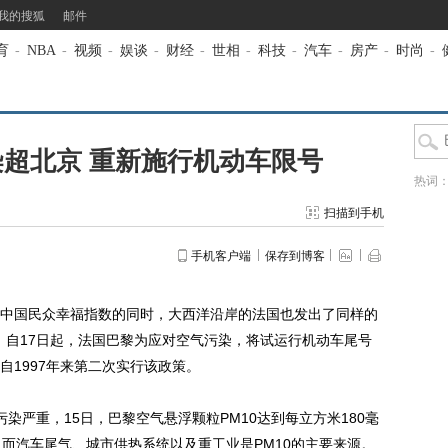
我的搜狐
邮件
育
-
NBA
-
视频
-
娱谈
-
财经
-
世相
-
科技
-
汽车
-
房产
-
时尚
-
超北京 重新施行机动车限号
热词
扫描到手机
手机客户端
保存到博客
国民众幸福指数的同时，大西洋沿岸的法国也发出了同样的
报道，自17日起，法国巴黎为应对空气污染，将试运行机动车尾号
自1997年来第二次实行该政策。
严重，15日，巴黎空气悬浮颗粒PM10达到每立方米180毫
。而汽车尾气、城市供热系统以及重工业是PM10的主要来源。