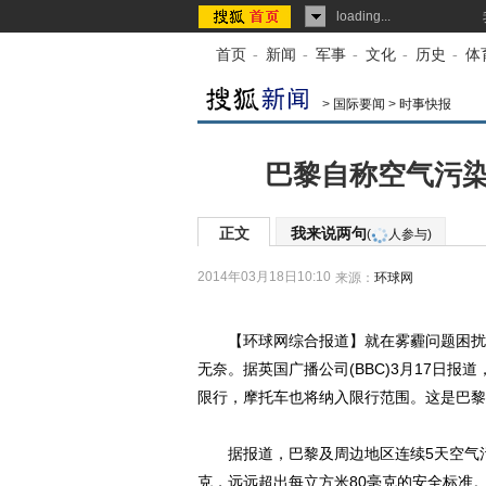
loading...
首页
-
新闻
-
军事
-
文化
-
历史
-
体
>
国际要闻
>
时事快报
巴黎自称空气污染
正文
我来说两句
(
人参与)
2014年03月18日10:10
来源：
环球网
【环球网综合报道】就在雾霾问题困扰中
无奈。据英国广播公司(BBC)3月17日
限行，摩托车也将纳入限行范围。这是巴黎
据报道，巴黎及周边地区连续5天空气污染
克，远远超出每立方米80毫克的安全标准