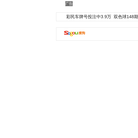
广告
彩民车牌号投注中3.9万
双色球148期