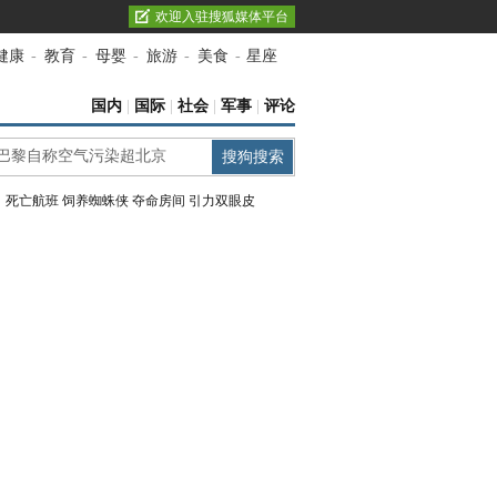
欢迎入驻搜狐媒体平台
健康
-
教育
-
母婴
-
旅游
-
美食
-
星座
国内
|
国际
|
社会
|
军事
|
评论
：
死亡航班
饲养蜘蛛侠
夺命房间
引力双眼皮