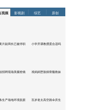
点视频
影视剧
综艺
原创
黄片副局长已被停职
小学开课教掼蛋合适吗
姐招聘现场美腿抢镜
准妈妈堕胎捐骨髓救妹
条生产场地环境肮脏
百岁老太高空跳伞庆生