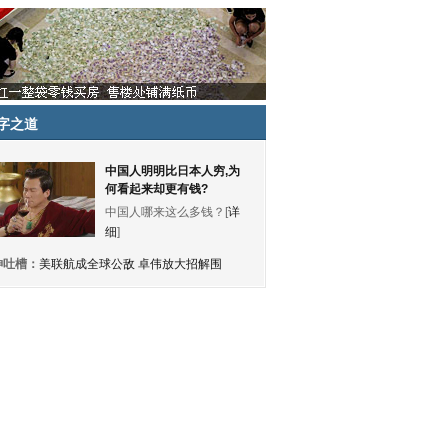
字之道
中国人明明比日本人穷,为
何看起来却更有钱?
中国人哪来这么多钱？[
详
细
]
神吐槽：
美联航成全球公敌 卓伟放大招解围