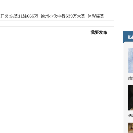
开奖:头奖11注666万
徐州小伙中得639万大奖
体彩摇奖
我要发布
热
她
他