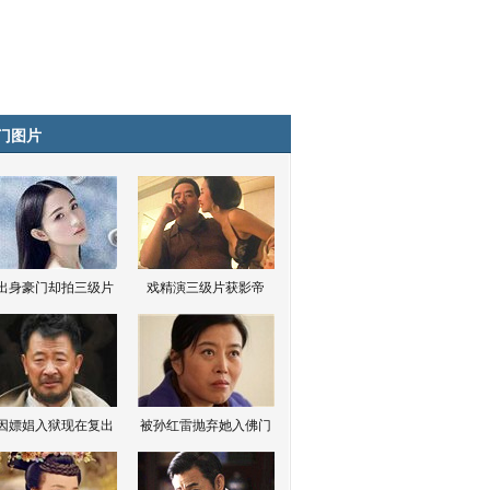
门图片
出身豪门却拍三级片
戏精演三级片获影帝
因嫖娼入狱现在复出
被孙红雷抛弃她入佛门