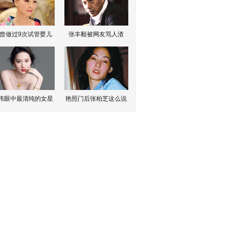
曾做过9次试管婴儿
张丰毅被网友骂人渣
伟眼中最清纯的女星
艳照门后张柏芝这么说