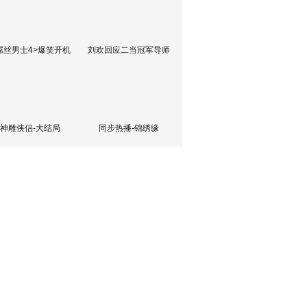
屌丝男士4>爆笑开机
刘欢回应二当冠军导师
神雕侠侣-大结局
同步热播-锦绣缘