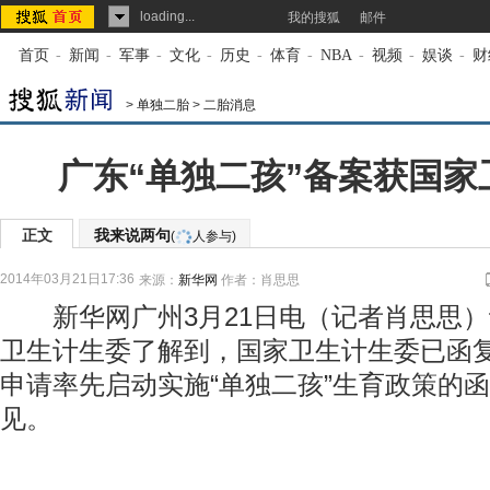
loading...
我的搜狐
邮件
首页
-
新闻
-
军事
-
文化
-
历史
-
体育
-
NBA
-
视频
-
娱谈
-
财
>
单独二胎
>
二胎消息
广东“单独二孩”备案获国家
正文
我来说两句
(
人参与)
2014年03月21日17:36
来源：
新华网
作者：肖思思
新华网广州3月21日电（记者肖思思）
卫生计生委了解到，国家卫生计生委已函
申请率先启动实施“单独二孩”生育政策的
见。